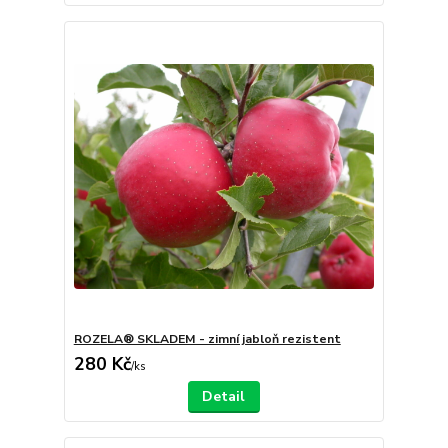
ROZELA® SKLADEM - zimní jabloň rezistent
280 Kč
/
ks
Detail