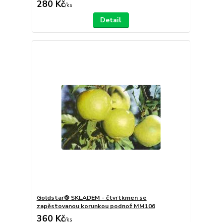
280 Kč
/
ks
Detail
Goldstar® SKLADEM - čtvrtkmen se
zapěstovanou korunkou podnož MM106
360 Kč
/
ks