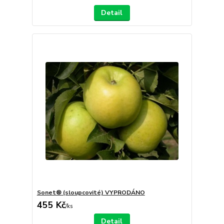
Detail
Sonet® (sloupcovité) VYPRODÁNO
455 Kč
/
ks
Detail