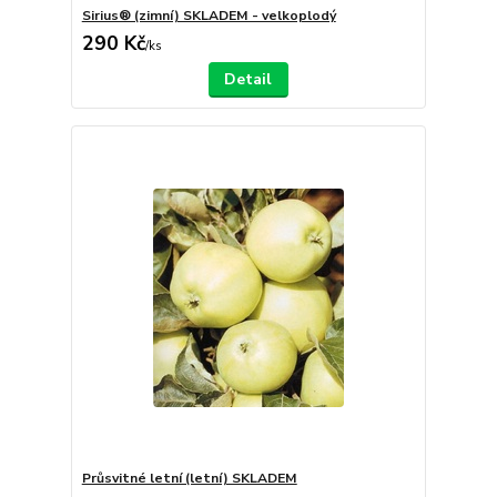
Sirius® (zimní) SKLADEM - velkoplodý
290 Kč
/
ks
Detail
Průsvitné letní (letní) SKLADEM