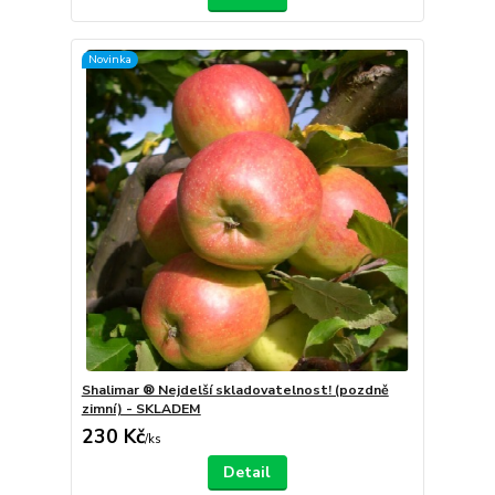
Novinka
Shalimar ® Nejdelší skladovatelnost! (pozdně
zimní) - SKLADEM
230 Kč
/
ks
Detail