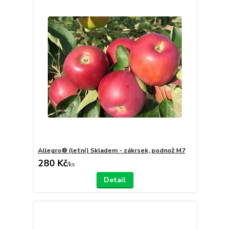
Allegro® (letní) Skladem - zákrsek, podnož M7
280 Kč
/
ks
Detail