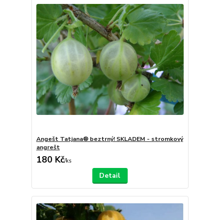
Angešt Tatjana® beztrný! SKLADEM - stromkový
angrešt
180 Kč
/
ks
Detail