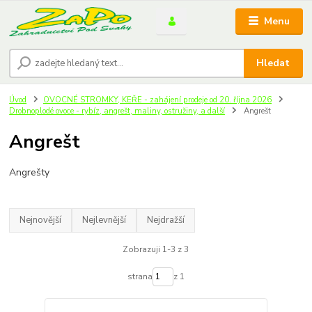
Menu
Hledat
Úvod
OVOCNÉ STROMKY, KEŘE - zahájení prodeje od 20. října 2026
Drobnoplodé ovoce - rybíz, angrešt, maliny, ostružiny, a další
Angrešt
Angrešt
Angrešty
Nejnovější
Nejlevnější
Nejdražší
Zobrazuji 1-3 z 3
strana
z 1