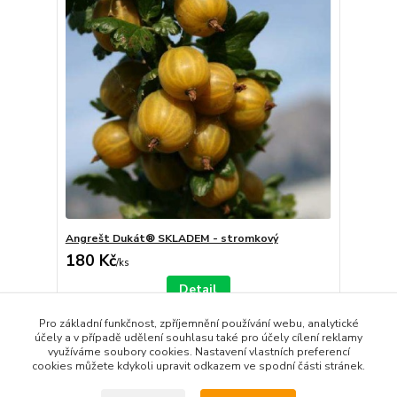
Angrešt Dukát® SKLADEM - stromkový
180 Kč
/
ks
Detail
Pro základní funkčnost, zpříjemnění používání webu, analytické
účely a v případě udělení souhlasu také pro účely cílení reklamy
strana
z 1
využíváme soubory cookies. Nastavení vlastních preferencí
cookies můžete kdykoli upravit odkazem ve spodní části stránek.