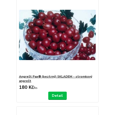
Angrešt Pax® (beztrný) SKLADEM - stromkový
angrešt
180 Kč
/
ks
Detail