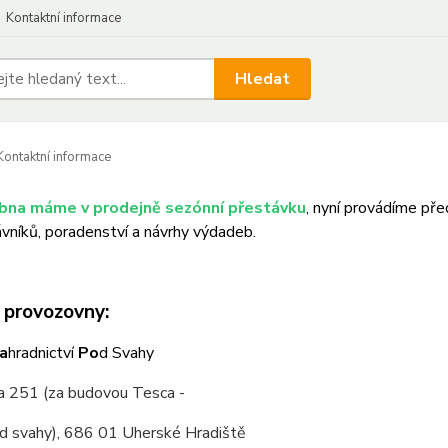
Kontaktní informace
Hledat
ontaktní informace
ubna máme v prodejně sezónní přestávku
, nyní provádíme pře
ávníků,
poradenství a návrhy výdadeb.
 provozovny:
a
hradnictví
Po
d Svahy
jna 251 (za budovou Tesca -
od svahy), 686 01 Uherské Hradiště