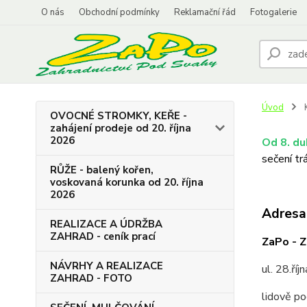
O nás
Obchodní podmínky
Reklamační řád
Fotogalerie
Úvod
K
OVOCNÉ STROMKY, KEŘE -
zahájení prodeje od 20. října
2026
Od 8. d
sečení tr
RŮŽE - balený kořen,
voskovaná korunka od 20. října
2026
Adresa
REALIZACE A ÚDRŽBA
ZAHRAD - ceník prací
ZaPo -
Z
NÁVRHY A REALIZACE
ul. 28.ří
ZAHRAD - FOTO
lidově p