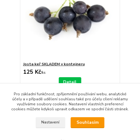
Josta keř SKLADEM v kontejneru
125 Kč
/
ks
Detail
Pro základní funkčnost, zpříjemnění používání webu, analytické
účely a v případě udělení souhlasu také pro účely cílení reklamy
strana
z 1
využíváme soubory cookies. Nastavení vlastních preferencí
cookies můžete kdykoli upravit odkazem ve spodní části stránek.
Souhlasím
Nastavení