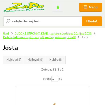
Menu
Hledat
Úvod
OVOCNÉ STROMKY, KEŘE - zahájení prodeje od 20. října 2026
Drobnoplodé ovoce - rybíz, angrešt, maliny, ostružiny, a další
Josta
Josta
Nejnovější
Nejlevnější
Nejdražší
Zobrazuji 1-2 z 2
strana
z 1