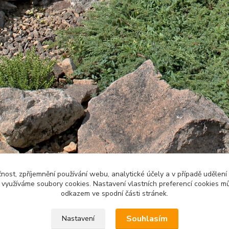
čnost, zpříjemnění používání webu, analytické účely a v případě udělení
y využíváme soubory cookies. Nastavení vlastních preferencí cookies mů
odkazem ve spodní části stránek.
Souhlasím
Nastavení