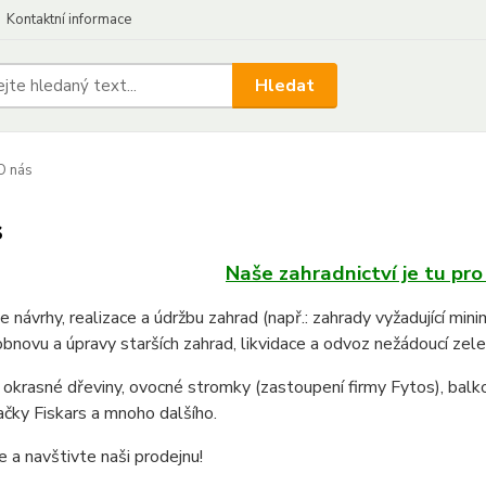
Kontaktní informace
Hledat
O nás
s
Naše zahradnictví je tu pro V
 návrhy, realizace a údržbu zahrad (např.: zahrady vyžadující mini
obnovu a úpravy starších zahrad, likvidace a odvoz nežádoucí zel
okrasné dřeviny, ovocné stromky (zastoupení firmy Fytos), balk
ačky Fiskars a mnoho dalšího.
 a navštivte naši prodejnu!