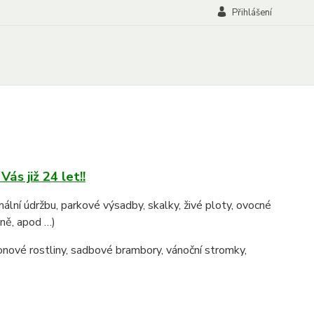
Přihlášení
ás již 24 let!!
mální údržbu, parkové výsadby, skalky, živé ploty, ovocné
eně, apod …)
onové rostliny, sadbové brambory, vánoční stromky,