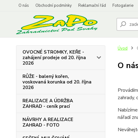
O nás
Obchodní podmínky
Reklamační řád
Fotogalerie
Úvod
OVOCNÉ STROMKY, KEŘE -
zahájení prodeje od 20. října
2026
O ná
RŮŽE - balený kořen,
voskovaná korunka od 20. října
2026
Provádíme
zahrady, 
REALIZACE A ÚDRŽBA
ZAHRAD - ceník prací
Nabízíme 
nářadí zn
NÁVRHY A REALIZACE
ZAHRAD - FOTO
Neváhejte