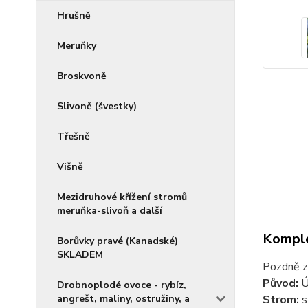
Hrušně
Meruňky
Broskvoně
Slivoně (švestky)
Třešně
Višně
Mezidruhové křížení stromů
meruňka-slivoň a další
Komple
Borůvky pravé (Kanadské)
SKLADEM
Pozdně zi
Původ:
Ú
Drobnoplodé ovoce - rybíz,
angrešt, maliny, ostružiny, a
Strom:
s