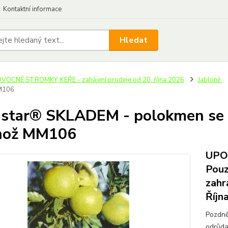
Kontaktní informace
Hledat
VOCNÉ STROMKY, KEŘE - zahájení prodeje od 20. října 2026
Jabloně
M106
star® SKLADEM - polokmen se 
nož MM106
UPOZ
Pouz
zahr
Říjn
Pozdně
odrůda