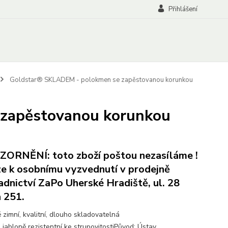
Přihlášení
Goldstar® SKLADEM - polokmen se zapěstovanou korunkou
zapěstovanou korunkou
ORNĚNÍ: toto zboží poštou nezasíláme !
e k osobnímu vyzvednutí v prodejně
adnictví ZaPo Uherské Hradiště, ul. 28
a 251.
 zimní, kvalitní, dlouho skladovatelná
 jabloně rezistentní ke strupovitostiPůvod: Ústav