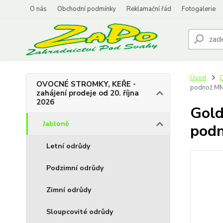
O nás
Obchodní podmínky
Reklamační řád
Fotogalerie
Úvod
O
OVOCNÉ STROMKY, KEŘE -
podnož M
zahájení prodeje od 20. října
2026
Gold
Jabloně
pod
Letní odrůdy
Podzimní odrůdy
Zimní odrůdy
Sloupcovité odrůdy