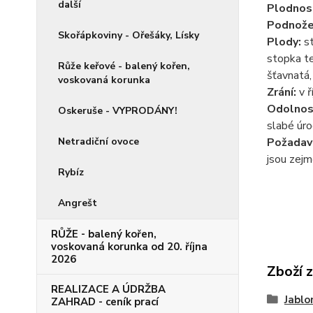
další
Plodnos
Podnože
Skořápkoviny - Ořešáky, Lísky
Plody:
st
stopka te
Růže keřové - balený kořen,
šťavnatá,
voskovaná korunka
Zrání:
v ř
Odolnos
Oskeruše - VYPRODÁNY!
slabé úro
Netradiční ovoce
Požadav
jsou zejm
Rybíz
Angrešt
RŮŽE - balený kořen,
voskovaná korunka od 20. října
2026
Zboží 
REALIZACE A ÚDRŽBA
Jablo
ZAHRAD - ceník prací