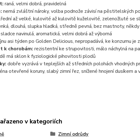
t:
raná, velmi dobrá, pravidelná
:
nemá zvláštní nároky, volba podnože závisí na pěstitelských 
řední až velké, kulovité až kulovitě kuželovité, zelenožluté se
nká, dlouhá, slupka hladká, středně pevná, bez mastnoty, někdy 
 sladce navinulá, aromatická, velmi dobrá až výborná
íjnu asi týden po Golden Delicious, nepropadává, ke konzumu je z
t k chorobám:
rezistentní ke strupovitosti, málo náchylná na pa
dě má sklon k fyziologické pihovitosti plodů
ky:
dobře vyzrává v teplejších až středních polohách vhodných pro
éna otevřené koruny, slabý zimní řez, snížené hnojení dusíkem a 
zařazeno v kategoriích
ně
Zimní odrůdy