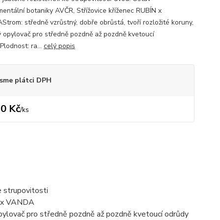
mentální botaniky AVČR, Střížovice kříženec RUBÍN x
trom: středně vzrůstný, dobře obrůstá, tvoří rozložité koruny,
 opylovač pro středně pozdně až pozdně kvetoucí
Plodnost: ra...
celý popis
sme plátci DPH
0 Kč
/
ks
e strupovitosti
ÍN x VANDA
 opylovač pro středně pozdně až pozdně kvetoucí odrůdy