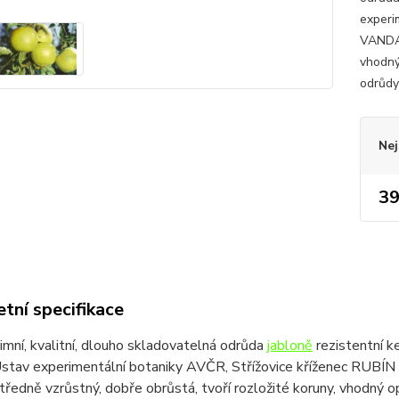
experi
VANDAS
vhodný
odrůdy
Nej
39
tní specifikace
mní, kvalitní, dlouho skladovatelná odrůda
jabloně
rezistentní k
stav experimentální botaniky AVČR, Střížovice kříženec RUB
tředně vzrůstný, dobře obrůstá, tvoří rozložité koruny, vhodný