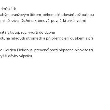
podmínkách
 slabým oranžovým líčkem, během skladování zežloutnou;
mírně rzivá. Dužnina krémová, pevná, křehká, velmi
ralá v listopadu, vydrží do dubna
dlí, na mladých stromech a při přehnojení dusíkem a při
 Golden Delicious; prevencí proti případné pihovitosti
vyšší dávky vápníku