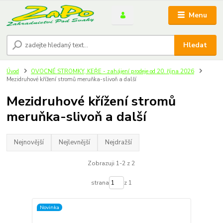
Menu
Hledat
Úvod
OVOCNÉ STROMKY, KEŘE - zahájení prodeje od 20. října 2026
Mezidruhové křížení stromů meruňka-slivoň a další
Mezidruhové křížení stromů
meruňka-slivoň a další
Nejnovější
Nejlevnější
Nejdražší
Zobrazuji 1-2 z 2
strana
z 1
Novinka