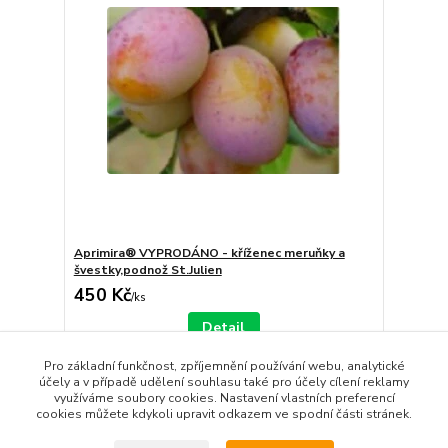
Aprimira® VYPRODÁNO - kříženec meruňky a
švestky,podnož St.Julien
450 Kč
/
ks
Detail
Pro základní funkčnost, zpříjemnění používání webu, analytické
účely a v případě udělení souhlasu také pro účely cílení reklamy
strana
z 1
využíváme soubory cookies. Nastavení vlastních preferencí
cookies můžete kdykoli upravit odkazem ve spodní části stránek.