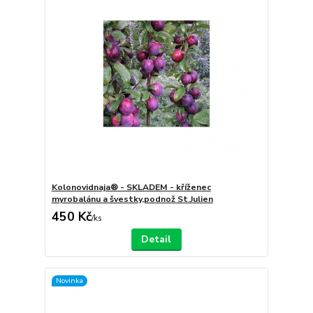
Kolonovidnaja® - SKLADEM - kříženec
myrobalánu a švestky,podnož St.Julien
450 Kč
/
ks
Detail
Novinka