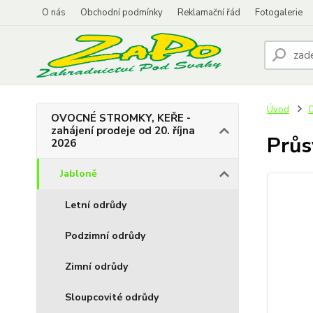
O nás
Obchodní podmínky
Reklamační řád
Fotogalerie
Úvod
O
OVOCNÉ STROMKY, KEŘE -
zahájení prodeje od 20. října
Průs
2026
Jabloně
Letní odrůdy
Podzimní odrůdy
Zimní odrůdy
Sloupcovité odrůdy