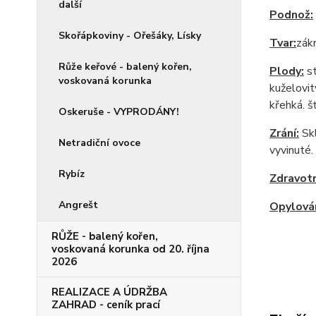
další
Podnož:
Skořápkoviny - Ořešáky, Lísky
Tvar:
zák
Růže keřové - balený kořen,
Plody:
st
voskovaná korunka
kuželovit
křehká. š
Oskeruše - VYPRODÁNY!
Zrání:
Skl
Netradiční ovoce
vyvinuté.
Rybíz
Zdravotn
Angrešt
Opylován
RŮŽE - balený kořen,
voskovaná korunka od 20. října
2026
REALIZACE A ÚDRŽBA
ZAHRAD - ceník prací