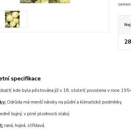
semenáč
Nej
28
tní specifikace
baltí, kde byla pěstována již v 18. století; povolena v roce 195
ky:
Odrůda má menší nároky na půdní a klimatické podmínky.
edně bujný, v plné plodnosti slabý.
t:
raná, hojná, střídavá.