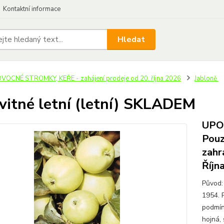
Kontaktní informace
Hledat
VOCNÉ STROMKY, KEŘE - zahájení prodeje od 20. října 2026
Jabloně
vitné letní (letní) SKLADEM
UPOZ
Pouz
zahr
Říjn
Původ: 
1954. 
podmínk
hojná, 