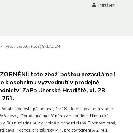
Přihlášení
Průsvitné letní (letní) SKLADEM
ORNĚNÍ: toto zboží poštou nezasíláme !
e k osobnímu vyzvednutí v prodejně
adnictví ZaPo Uherské Hradiště, ul. 28
a 251.
Pobaltí, kde byla pěstována již v 18. století; povolena v roce
Požadavky: Odrůda má menší nároky na půdní a klimatické
y. Růst: středně bujný, v plné plodnosti slabý. Plodnost: raná,
střídavá. Podnož: pro zákrsky M 4, pro čtvrtkmenj A 2, M 1,