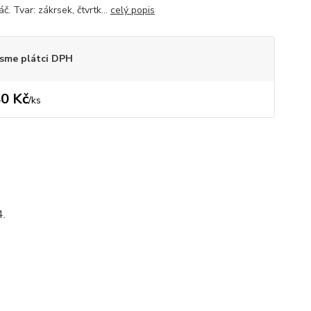
. Tvar: zákrsek, čtvrtk...
celý popis
sme plátci DPH
0 Kč
/
ks
4.