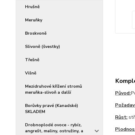
Hrušně
Meruňky
Broskvoně
Slivoně (švestky)
Třešně
Višně
Komple
Mezidruhové křížení stromů
meruňka-slivoň a další
Původ:
Po
Požadav
Borůvky pravé (Kanadské)
SKLADEM
Růst:
stř
Drobnoplodé ovoce - rybíz,
Plodnos
angrešt, maliny, ostružiny, a