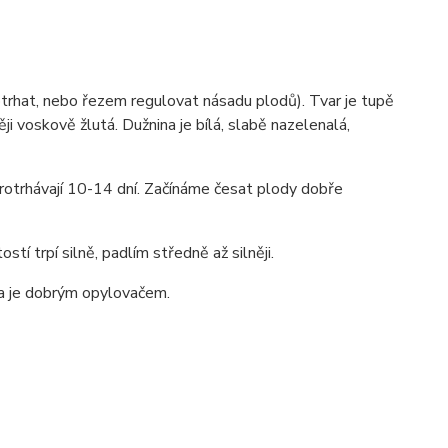
otrhat, nebo řezem regulovat násadu plodů). Tvar je tupě
ji voskově žlutá. Dužnina je bílá, slabě nazelenalá,
rotrhávají 10-14 dní. Začínáme česat plody dobře
tí trpí silně, padlím středně až silněji.
ma je dobrým opylovačem.