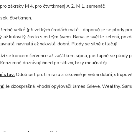
pro zákrsky M 4, pro čtvrtkmenj A 2, M 1, semenáč.
rsek, čtvrtkmen.
ředně velké (při velkých úrodách malé - doporučuje se plody pr
ý, až kulovitý, často s ostrým švem. Barva je světle zelená, pozdě
ťavnatá, navinulá až nakyslá, dobrá. Plody se silně otlačují.
ízí se koncem července až začátkem srpna, postupně se plody p
 Konzumně dozrávají ihned po sklizni, brzy moučnatějí.
í stav:
Odolnost proti mrazu a rakovině je velmi dobrá, strupovitos
í:
Je cizosprašná, vhodní opylovači: James Grieve, Wealthy. Sa