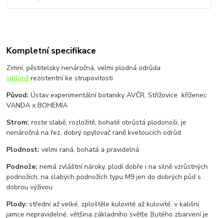
Kompletní specifikace
Zimní, pěstitelsky nenáročná, velmi plodná odrůda
jabloně
rezistentní ke strupovitosti
Původ:
Ústav experimentální botaniky AVČR, Střížovice kříženec
VANDA x BOHEMIA
Strom:
roste slabě, rozložitě, bohatě obrůstá plodonoši, je
nenáročná na řez, dobrý opylovač raně kvetoucích odrůd
Plodnost:
velmi raná, bohatá a pravidelná
Podnože:
nemá zvláštní nároky, plodí dobře i na silně vzrůstných
podnožích, na slabých podnožích typu M9 jen do dobrých půd s
dobrou výživou
Plody:
střední až velké, zploštěle kulovité až kulovité, v kališní
jamce nepravidelné, většina základního světle žlutého zbarvení je