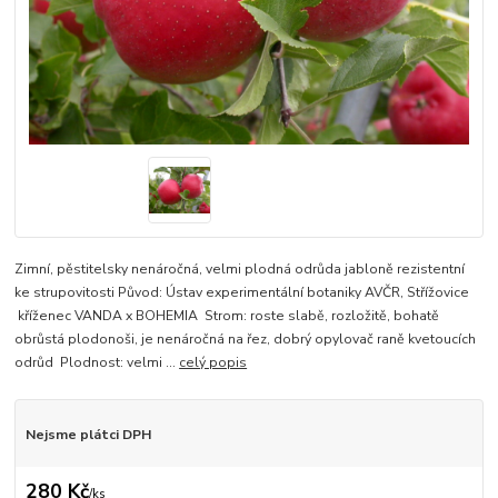
Zimní, pěstitelsky nenáročná, velmi plodná odrůda jabloně rezistentní
ke strupovitosti Původ: Ústav experimentální botaniky AVČR, Střížovice
kříženec VANDA x BOHEMIA Strom: roste slabě, rozložitě, bohatě
obrůstá plodonoši, je nenáročná na řez, dobrý opylovač raně kvetoucích
odrůd Plodnost: velmi ...
celý popis
Nejsme plátci DPH
280 Kč
/
ks