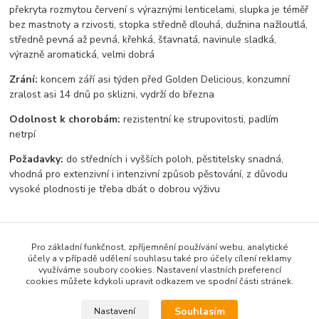
překryta rozmytou červení s výraznými lenticelami, slupka je téměř
bez mastnoty a rzivosti, stopka středně dlouhá, dužnina nažloutlá,
středně pevná až pevná, křehká, šťavnatá, navinule sladká,
výrazně aromatická, velmi dobrá
Zrání:
koncem září asi týden před Golden Delicious, konzumní
zralost asi 14 dnů po sklizni, vydrží do března
Odolnost k chorobám:
rezistentní ke strupovitosti, padlím
netrpí
Požadavky:
do středních i vyšších poloh, pěstitelsky snadná,
vhodná pro extenzivní i intenzivní způsob pěstování, z důvodu
vysoké plodnosti je třeba dbát o dobrou výživu
Zboží zařazeno v kategoriích
Pro základní funkčnost, zpříjemnění používání webu, analytické
účely a v případě udělení souhlasu také pro účely cílení reklamy
Jabloně
využíváme soubory cookies. Nastavení vlastních preferencí
cookies můžete kdykoli upravit odkazem ve spodní části stránek.
Zimní odrůdy
Souhlasím
Nastavení