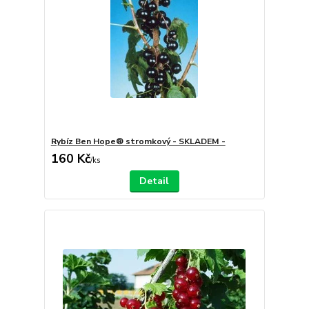
Rybíz Ben Hope® stromkový - SKLADEM -
160 Kč
/
ks
Detail