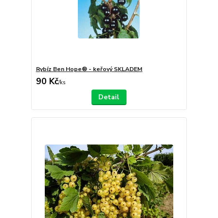
Rybíz Ben Hope® - keřový SKLADEM
90 Kč
/
ks
Detail