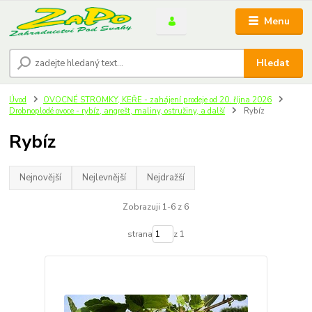
Menu
Hledat
Úvod
OVOCNÉ STROMKY, KEŘE - zahájení prodeje od 20. října 2026
Drobnoplodé ovoce - rybíz, angrešt, maliny, ostružiny, a další
Rybíz
Rybíz
Nejnovější
Nejlevnější
Nejdražší
Zobrazuji 1-6 z 6
strana
z 1