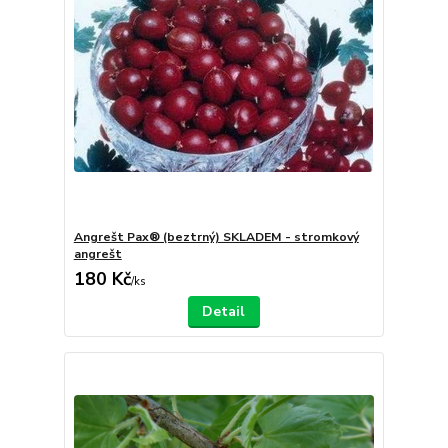
Angrešt Pax® (beztrný) SKLADEM - stromkový
angrešt
180 Kč
/
ks
Detail