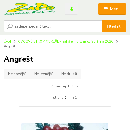
Menu
Hledat
Úvod
OVOCNÉ STROMKY, KEŘE - zahájení prodeje od 20. října 2026
Angrešt
Angrešt
Nejnovější
Nejlevnější
Nejdražší
Zobrazuji 1-2 z 2
strana
z 1