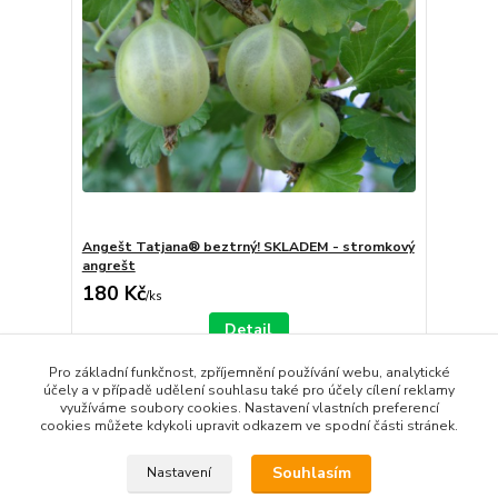
Angešt Tatjana® beztrný! SKLADEM - stromkový
angrešt
180 Kč
/
ks
Detail
Pro základní funkčnost, zpříjemnění používání webu, analytické
účely a v případě udělení souhlasu také pro účely cílení reklamy
strana
z 1
využíváme soubory cookies. Nastavení vlastních preferencí
cookies můžete kdykoli upravit odkazem ve spodní části stránek.
Souhlasím
Nastavení