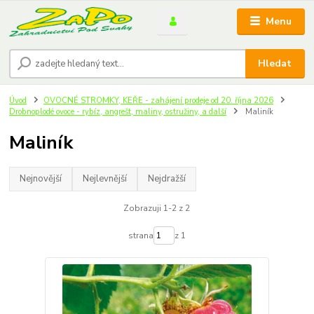
Menu
Hledat
Úvod
OVOCNÉ STROMKY, KEŘE - zahájení prodeje od 20. října 2026
Drobnoplodé ovoce - rybíz, angrešt, maliny, ostružiny, a další
Maliník
Maliník
Nejnovější
Nejlevnější
Nejdražší
Zobrazuji 1-2 z 2
strana
z 1