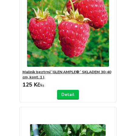
Maliník beztrný´GLEN AMPLE®´ SKLADEM 30-40
cm, kont. 1 l
125 Kč
/
ks
Detail