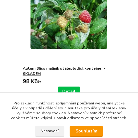
Autum Bliss maliník stáleplodící, kontejner -
SKLADEM
98 Kč
/
ks
Detail
Pro základní funkčnost, zpříjemnění používání webu, analytické
účely a v případě udělení souhlasu také pro účely cílení reklamy
strana
z 1
využíváme soubory cookies. Nastavení vlastních preferencí
cookies můžete kdykoli upravit odkazem ve spodní části stránek.
Souhlasím
Nastavení