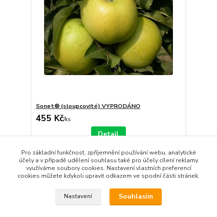
Sonet® (sloupcovité) VYPRODÁNO
455 Kč
/
ks
Detail
Pro základní funkčnost, zpříjemnění používání webu, analytické
účely a v případě udělení souhlasu také pro účely cílení reklamy
strana
z 1
využíváme soubory cookies. Nastavení vlastních preferencí
cookies můžete kdykoli upravit odkazem ve spodní části stránek.
Souhlasím
Nastavení