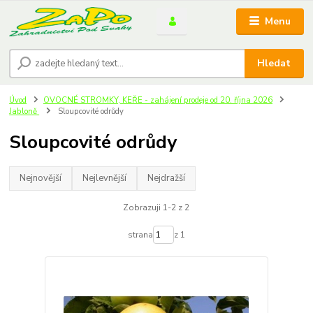
Menu
Hledat
Úvod
OVOCNÉ STROMKY, KEŘE - zahájení prodeje od 20. října 2026
Jabloně
Sloupcovité odrůdy
Sloupcovité odrůdy
Nejnovější
Nejlevnější
Nejdražší
Zobrazuji 1-2 z 2
strana
z 1