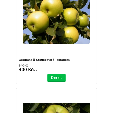
Goldlane® Sloupcovitá -skladem
340 Kč
300 Kč
/
ks
Detail