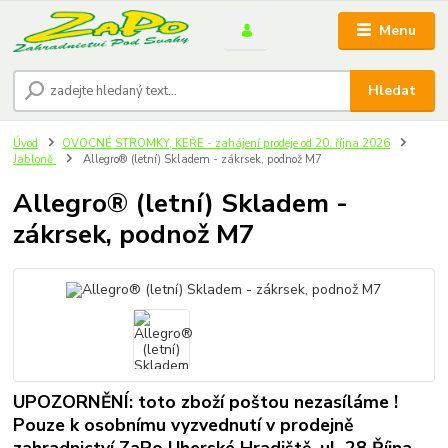
Menu
Hledat
Úvod
OVOCNÉ STROMKY, KEŘE - zahájení prodeje od 20. října 2026
Jabloně
Allegro® (letní) Skladem - zákrsek, podnož M7
Allegro® (letní) Skladem -
zákrsek, podnož M7
UPOZORNĚNÍ: toto zboží poštou nezasíláme !
Pouze k osobnímu vyzvednutí v prodejně