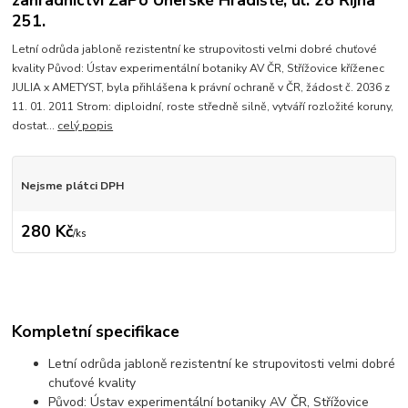
zahradnictví ZaPo Uherské Hradiště, ul. 28 Října
251.
Letní odrůda jabloně rezistentní ke strupovitosti velmi dobré chuťové
kvality Původ: Ústav experimentální botaniky AV ČR, Střížovice kříženec
JULIA x AMETYST, byla přihlášena k právní ochraně v ČR, žádost č. 2036 z
11. 01. 2011 Strom: diploidní, roste středně silně, vytváří rozložité koruny,
dostat...
celý popis
Nejsme plátci DPH
280 Kč
/
ks
Kompletní specifikace
Letní odrůda jabloně rezistentní ke strupovitosti velmi dobré
chuťové kvality
Původ: Ústav experimentální botaniky AV ČR, Střížovice