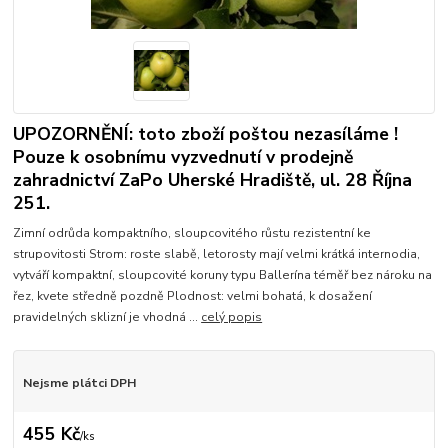
UPOZORNĚNÍ: toto zboží poštou nezasíláme !
Pouze k osobnímu vyzvednutí v prodejně
zahradnictví ZaPo Uherské Hradiště, ul. 28 Října
251.
Zimní odrůda kompaktního, sloupcovitého růstu rezistentní ke
strupovitosti Strom: roste slabě, letorosty mají velmi krátká internodia,
vytváří kompaktní, sloupcovité koruny typu Ballerína téměř bez nároku na
řez, kvete středně pozdně Plodnost: velmi bohatá, k dosažení
pravidelných sklizní je vhodná ...
celý popis
Nejsme plátci DPH
455 Kč
/
ks