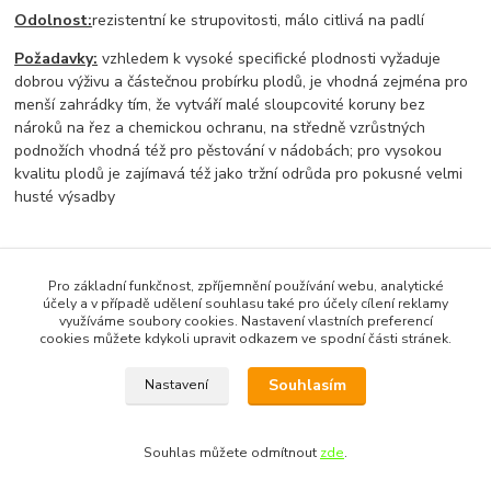
Odolnost:
rezistentní ke strupovitosti, málo citlivá na padlí
Požadavky:
vzhledem k vysoké specifické plodnosti vyžaduje
dobrou výživu a částečnou probírku plodů, je vhodná zejména pro
menší zahrádky tím, že vytváří malé sloupcovité koruny bez
nároků na řez a chemickou ochranu, na středně vzrůstných
podnožích vhodná též pro pěstování v nádobách; pro vysokou
kvalitu plodů je zajímavá též jako tržní odrůda pro pokusné velmi
husté výsadby
Zboží zařazeno v kategoriích
Pro základní funkčnost, zpříjemnění používání webu, analytické
účely a v případě udělení souhlasu také pro účely cílení reklamy
Jabloně
využíváme soubory cookies. Nastavení vlastních preferencí
cookies můžete kdykoli upravit odkazem ve spodní části stránek.
Sloupcovité odrůdy
Souhlasím
Nastavení
Souhlas můžete odmítnout
zde
.
Vytvořeno na
Eshop-rychle.cz