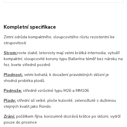
Kompletní specifikace
Zimní odrůda kompaktního, sloupcovitého růstu rezistentní ke
strupovitosti
Strom:
roste slabě, letorosty mají velmi krátká internodia, vytváří
kompaktní, sloupcovité koruny typu Ballerína téměř bez nároku na
řez, kvete středně pozdně
Plodnost:
velmi bohatá, k dosažení pravidelných sklizní je
vhodná probírka plodů.
Podnože:
středně vzrůstné typu M26 a MM106
Plody:
střední až velké, ploše kulovité, zelenožluté s dužninou
stejných kvalit jako Rondo.
Zrání:
počátkem října, konzumně dozrává krátce po sklizni, vydrží
pouze do prosince