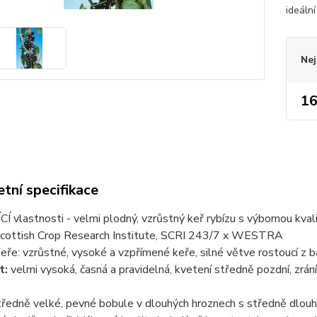
ideáln
Nej
16
tní specifikace
Í vlastnosti - velmi plodný, vzrůstný keř rybízu s výbornou kval
cottish Crop Research Institute, SCRI 243/7 x WESTRA
eře: vzrůstné, vysoké a vzpřímené keře, silné větve rostoucí z 
t:
velmi vysoká, časná a pravidelná, kvetení středně pozdní, zrá
ředně velké, pevné bobule v dlouhých hroznech s středně dlouh