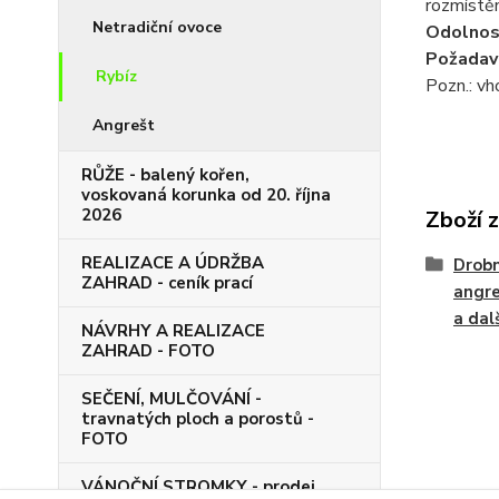
rozmístěn
Netradiční ovoce
Odolnos
Požadav
Rybíz
Pozn.: vh
Angrešt
RŮŽE - balený kořen,
voskovaná korunka od 20. října
2026
Zboží 
REALIZACE A ÚDRŽBA
Drobn
ZAHRAD - ceník prací
angre
a dal
NÁVRHY A REALIZACE
ZAHRAD - FOTO
SEČENÍ, MULČOVÁNÍ -
travnatých ploch a porostů -
FOTO
VÁNOČNÍ STROMKY - prodej