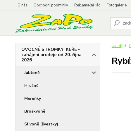
O nás
Obchodní podmínky
Reklamační řád
Fotogalerie
Úvod
O
OVOCNÉ STROMKY, KEŘE -
zahájení prodeje od 20. října
Rybí
2026
Jabloně
Hrušně
Meruňky
Broskvoně
Slivoně (švestky)