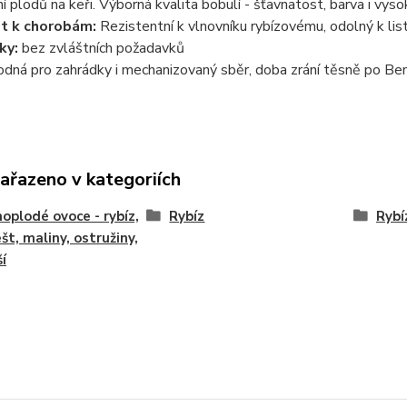
í plodů na keři. Výborná kvalita bobulí - šťavnatost, barva i vys
t k chorobám:
Rezistentní k vlnovníku rybízovému, odolný k li
ky:
bez zvláštních požadavků
odná pro zahrádky i mechanizovaný sběr, doba zrání těsně po B
zařazeno v kategoriích
oplodé ovoce - rybíz,
Rybíz
Rybí
št, maliny, ostružiny,
ší