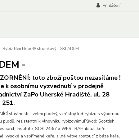
Přihlášení
Rybíz Ben Hope® stromkový - SKLADEM -
ADEM -
ORNĚNÍ: toto zboží poštou nezasíláme !
e k osobnímu vyzvednutí v prodejně
adnictví ZaPo Uherské Hradiště, ul. 28
a 251.
JÍCÍ vlastnosti - velmi plodný, vzrůstný keř rybízu s výbornou
ou plodů, rezistentní k vlnovníku rybízovémuPůvod: Scottish
esearch Institute, SCRI 243/7 x WESTRAHabitus keře:
né, vysoké a vzpřímené keře, silné větve rostoucí z báze keře,