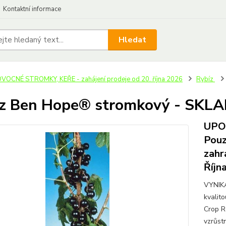
Kontaktní informace
Hledat
VOCNÉ STROMKY, KEŘE - zahájení prodeje od 20. října 2026
Rybíz
z Ben Hope® stromkový - SKL
UPOZ
Pouz
zahr
Říjn
VYNIKA
kvalit
Crop R
vzrůst