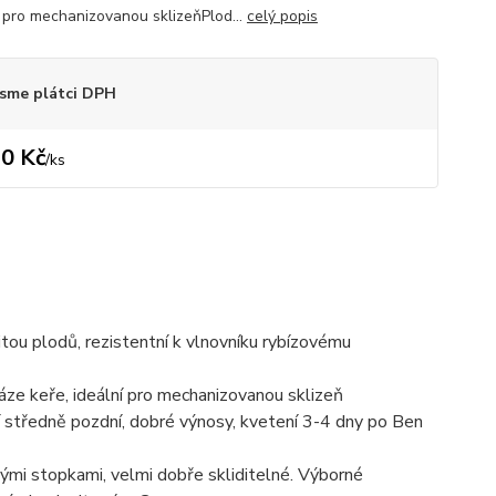
í pro mechanizovanou sklizeňPlod...
celý popis
sme plátci DPH
0 Kč
/
ks
itou plodů, rezistentní k vlnovníku rybízovému
báze keře, ideální pro mechanizovanou sklizeň
ní středně pozdní, dobré výnosy, kvetení 3-4 dny po Ben
ými stopkami, velmi dobře skliditelné. Výborné