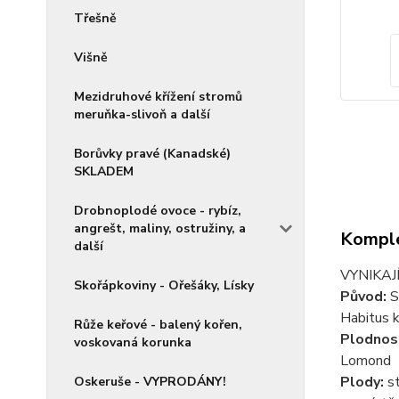
Třešně
Višně
Mezidruhové křížení stromů
meruňka-slivoň a další
Borůvky pravé (Kanadské)
SKLADEM
Drobnoplodé ovoce - rybíz,
angrešt, maliny, ostružiny, a
Komple
další
VYNIKAJÍC
Skořápkoviny - Ořešáky, Lísky
Původ:
S
Habitus k
Růže keřové - balený kořen,
Plodnos
voskovaná korunka
Lomond
Plody:
st
Oskeruše - VYPRODÁNY!