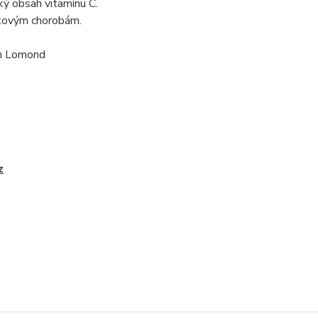
oký obsah vitamínu C.
stovým chorobám.
en Lomond
z