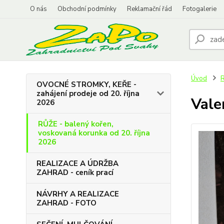
O nás
Obchodní podmínky
Reklamační řád
Fotogalerie
Úvod
R
OVOCNÉ STROMKY, KEŘE -
zahájení prodeje od 20. října
Vale
2026
RŮŽE - balený kořen,
voskovaná korunka od 20. října
2026
REALIZACE A ÚDRŽBA
ZAHRAD - ceník prací
NÁVRHY A REALIZACE
ZAHRAD - FOTO