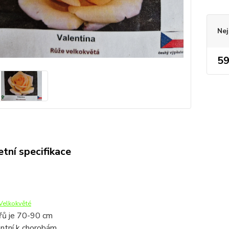
Nej
59
tní specifikace
Velkokvěté
řů je 70-90 cm
entní k chorobám.