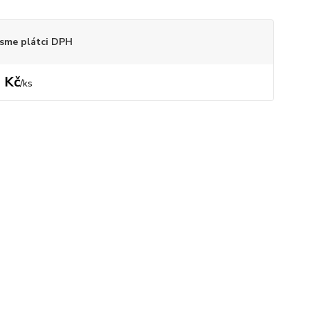
sme plátci DPH
 Kč
/
ks