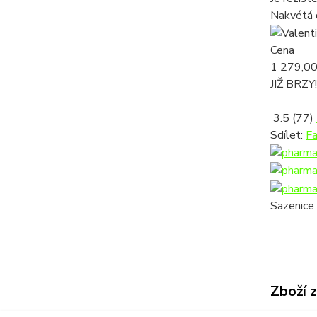
Nakvétá 
Cena
1 279,00
JIŽ BRZY!
3.5
(77)
Sdílet:
F
Sazenice 
Zboží 