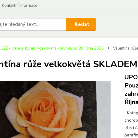
Kontaktní informace
Hledat
ŮŽE - balený kořen, voskovaná korunka od 20. října 2026
Valentína rů
ntína růže velkokvětá SKLADEM
UPOZ
Pouz
zahr
Říjn
Katego
chorob
3.5 (7
parafí