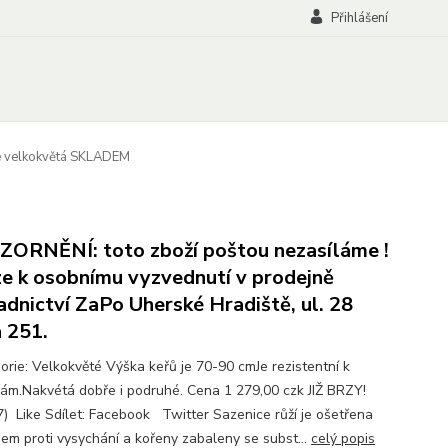
Přihlášení
že velkokvětá SKLADEM
ORNĚNÍ: toto zboží poštou nezasíláme !
e k osobnímu vyzvednutí v prodejně
adnictví ZaPo Uherské Hradiště, ul. 28
a 251.
rie: Velkokvěté Výška keřů je 70-90 cmJe rezistentní k
ám.Nakvétá dobře i podruhé. Cena 1 279,00 czk JIŽ BRZY!
7) Like Sdílet: Facebook Twitter Sazenice růží je ošetřena
nem proti vysychání a kořeny zabaleny se subst...
celý popis