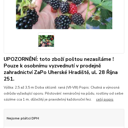
UPOZORNĚNÍ: toto zboží poštou nezasíláme !
Pouze k osobnímu vyzvednutí v prodejně
zahradnictví ZaPo Uherské Hradiště, ul. 28 Října
251.
Výška: 2,5 až 3,5 m Doba sklizně: raná (VII-VIII) Popis: Chutná a výnosná
odrůda vyžadující oporu. Pěstování: nenáročný na půdu, rostliny od sebe
sázíme cca 1 m, důležitý je pravidelný každoroční řez.
celý popis
Nejsme plátci DPH