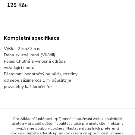
125 Kč
/
ks
Kompletní specifikace
Výška: 2,5 až 3,5 m
Doba sklizně: raná (VII-VIII)
Popis: Chutná a výnosná odrůda
vyžadující oporu.
Pěstování: nenáročný na půdu, rostliny
od sebe sázíme cca 1 m, důležitý je
pravidelný každoroční řez.
Pro základní funkčnost, zpříjemnění používání webu, analytické
účely a v případě udělení souhlasu také pro účely cílení reklamy
Zboží zařazeno v kategoriích
využíváme soubory cookies. Nastavení vlastních preferencí
cookies můžete kdykoli upravit odkazem ve spodní části stránek.