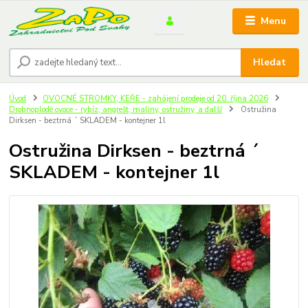
Menu
Hledat
Úvod
OVOCNÉ STROMKY, KEŘE - zahájení prodeje od 20. října 2026
Drobnoplodé ovoce - rybíz, angrešt, maliny, ostružiny, a další
Ostružina
Dirksen - beztrná ´ SKLADEM - kontejner 1l
Ostružina Dirksen - beztrná ´
SKLADEM - kontejner 1l