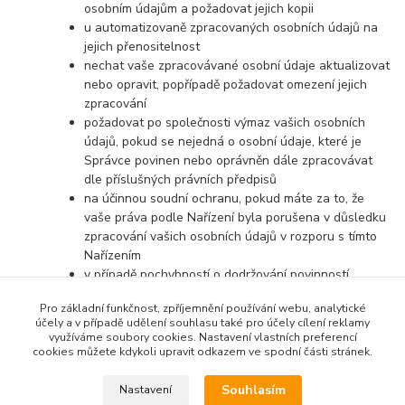
osobním údajům a požadovat jejich kopii
u automatizovaně zpracovaných osobních údajů na
jejich přenositelnost
nechat vaše zpracovávané osobní údaje aktualizovat
nebo opravit, popřípadě požadovat omezení jejich
zpracování
požadovat po společnosti výmaz vašich osobních
údajů, pokud se nejedná o osobní údaje, které je
Správce povinen nebo oprávněn dále zpracovávat
dle příslušných právních předpisů
na účinnou soudní ochranu, pokud máte za to, že
vaše práva podle Nařízení byla porušena v důsledku
zpracování vašich osobních údajů v rozporu s tímto
Nařízením
v případě pochybností o dodržování povinností
souvisejících se zpracováním osobních údajů se
Pro základní funkčnost, zpříjemnění používání webu, analytické
obrátit na Správce nebo na Úřad pro ochranu
účely a v případě udělení souhlasu také pro účely cílení reklamy
osobních údajů
využíváme soubory cookies. Nastavení vlastních preferencí
cookies můžete kdykoli upravit odkazem ve spodní části stránek.
Souhlasím
Nastavení