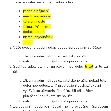
zpracovával/a následující osobní údaje:
jméno a příjmení
emailovou adresu
telefonní číslo
fakturační adresu
dodací adresu
historii objednávek
…………..
Výše uvedené osobní údaje budou zpracovány za účelem:
zřízení a administrace uživatelského účtu
nabídnutí pohodlnějšího nákupního zážitku
Souhlas udělujete na zpracování po dobu
5 let
a to za
účelem:
zřízení a administrace uživatelského účtu, pokud tuto
dobu neprodloužíte. K prodloužení dochází aktivním
využíváním uživatelského účtu, čili při každém
přihlášení do uživatelského účtu
nabídnutí pohodlnějšího nákupního zážitku
Zpracování osobních údajů je prováděno Správcem