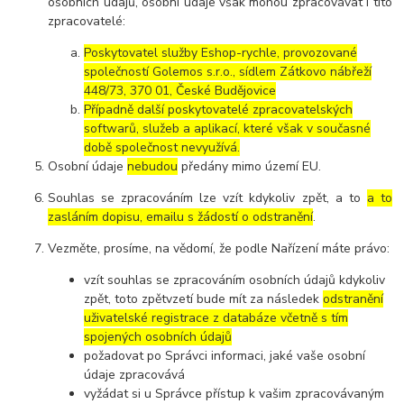
osobních údajů, osobní údaje však mohou zpracovávat i tito
zpracovatelé:
Poskytovatel služby Eshop-rychle, provozované
společností Golemos s.r.o., sídlem Zátkovo nábřeží
448/73, 370 01, České Budějovice
Případně další poskytovatelé zpracovatelských
softwarů, služeb a aplikací, které však v současné
době společnost nevyužívá.
Osobní údaje
nebudou
předány mimo území EU.
Souhlas se zpracováním lze vzít kdykoliv zpět, a to
a to
zasláním dopisu, emailu s žádostí o odstranění
.
Vezměte, prosíme, na vědomí, že podle Nařízení máte právo:
vzít souhlas se zpracováním osobních údajů kdykoliv
zpět, toto zpětvzetí bude mít za následek
odstranění
uživatelské registrace z databáze včetně s tím
spojených osobních údajů
požadovat po Správci informaci, jaké vaše osobní
údaje zpracovává
vyžádat si u Správce přístup k vašim zpracovávaným