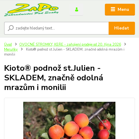
Menu
Hledat
Úvod
OVOCNÉ STROMKY, KEŘE - zahájení prodeje od 20. října 2026
Meruňky
Kioto® podnož st.Julien - SKLADEM, značně odolná mrazům i
monilii
Kioto® podnož st.Julien -
SKLADEM, značně odolná
mrazům i monilii