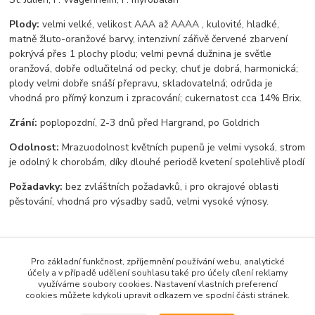
Plody:
velmi velké, velikost AAA až AAAA , kulovité, hladké,
matně žluto-oranžové barvy, intenzivní zářivě červené zbarvení
pokrývá přes 1 plochy plodu; velmi pevná dužnina je světle
oranžová, dobře odlučitelná od pecky; chuť je dobrá, harmonická;
plody velmi dobře snáší přepravu, skladovatelná; odrůda je
vhodná pro přímý konzum i zpracování; cukernatost cca 14% Brix.
Zrání:
poplopozdní, 2-3 dnů před Hargrand, po Goldrich
Odolnost:
Mrazuodolnost květních pupenů je velmi vysoká, strom
je odolný k chorobám, díky dlouhé periodě kvetení spolehlivě plodí
Požadavky:
bez zvláštních požadavků, i pro okrajové oblasti
pěstování, vhodná pro výsadby sadů, velmi vysoké výnosy.
Pro základní funkčnost, zpříjemnění používání webu, analytické
účely a v případě udělení souhlasu také pro účely cílení reklamy
Zboží zařazeno v kategoriích
využíváme soubory cookies. Nastavení vlastních preferencí
cookies můžete kdykoli upravit odkazem ve spodní části stránek.
Meruňky