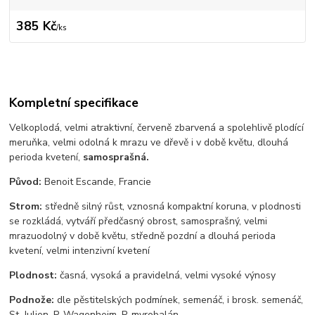
385 Kč
/
ks
Kompletní specifikace
Velkoplodá, velmi atraktivní, červeně zbarvená a spolehlivě plodící
meruňka, velmi odolná k mrazu ve dřevě i v době květu, dlouhá
perioda kvetení,
samosprašná.
Původ:
Benoit Escande, Francie
Strom:
středně silný růst, vznosná kompaktní koruna, v plodnosti
se rozkládá, vytváří předčasný obrost, samosprašný, velmi
mrazuodolný v době květu, středně pozdní a dlouhá perioda
kvetení, velmi intenzivní kvetení
Plodnost:
časná, vysoká a pravidelná, velmi vysoké výnosy
Podnože:
dle pěstitelských podmínek, semenáč, i brosk. semenáč,
St. Julien, P. Wagenheim, P. myrobalán