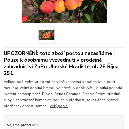
UPOZORNĚNÍ: toto zboží poštou nezasíláme !
Pouze k osobnímu vyzvednutí v prodejně
zahradnictví ZaPo Uherské Hradiště, ul. 28 Října
251.
Velkoplodá, velmi atraktivní, červeně zbarvená a spolehlivě plodící
meruňka, velmi odolná k mrazu ve dřevě i v době květu, dlouhá perioda
kvetení, samosprašná. Původ: Benoit Escande, Francie Strom: středně
silný růst, vznosná kompaktní koruna, v plodnosti se rozkládá, vytváří
předčasný obrost, samos...
celý popis
Nejsme plátci DPH