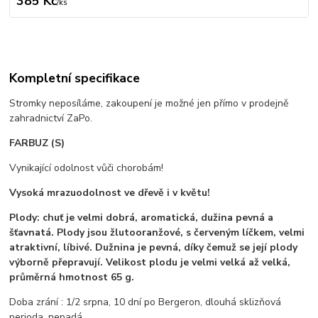
385 Kč
/
ks
Kompletní specifikace
Stromky neposíláme, zakoupení je možné jen přímo v prodejně
zahradnictví ZaPo.
FARBUZ (S)
Vynikající odolnost vůči chorobám!
Vysoká mrazuodolnost ve dřevě i v květu!
Plody: chuť je velmi dobrá, aromatická, dužina pevná a
šťavnatá. Plody jsou žlutooranžové, s červeným líčkem, velmi
atraktivní, líbivé. Dužnina je pevná, díky čemuž se její plody
výborně přepravují. Velikost plodu je velmi velká až velká,
průměrná hmotnost 65 g.
Doba zrání : 1/2 srpna, 10 dní po Bergeron, dlouhá sklizňová
perioda, nepadá .