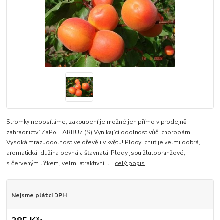
Stromky neposíláme, zakoupení je možné jen přímo v prodejně
zahradnictví ZaPo. FARBUZ (S) Vynikající odolnost vůči chorobám!
Vysoká mrazuodolnost ve dřevě i v květu! Plody: chuť je velmi dobrá,
aromatická, dužina pevná a šťavnatá. Plody jsou žlutooranžové,
s červeným líčkem, velmi atraktivní, l...
celý popis
Nejsme plátci DPH