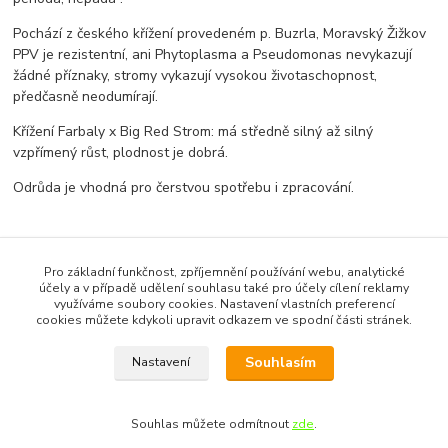
Pochází z českého křížení provedeném p. Buzrla, Moravský Žižkov
PPV je rezistentní, ani Phytoplasma a Pseudomonas nevykazují
žádné příznaky, stromy vykazují vysokou životaschopnost,
předčasně neodumírají.
Křížení Farbaly x Big Red Strom: má středně silný až silný
vzpřímený růst, plodnost je dobrá.
Odrůda je vhodná pro čerstvou spotřebu i zpracování.
Pro základní funkčnost, zpříjemnění používání webu, analytické
účely a v případě udělení souhlasu také pro účely cílení reklamy
Zboží zařazeno v kategoriích
využíváme soubory cookies. Nastavení vlastních preferencí
cookies můžete kdykoli upravit odkazem ve spodní části stránek.
Meruňky
Souhlasím
Nastavení
Souhlas můžete odmítnout
zde
.
Vytvořeno na
Eshop-rychle.cz