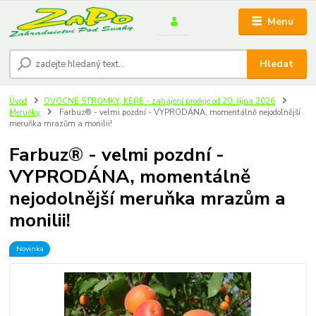
Menu
Hledat
Úvod
OVOCNÉ STROMKY, KEŘE - zahájení prodeje od 20. října 2026
Meruňky
Farbuz® - velmi pozdní - VYPRODÁNA, momentálně nejodolnější
meruňka mrazům a monilii!
Farbuz® - velmi pozdní -
VYPRODÁNA, momentálně
nejodolnější meruňka mrazům a
monilii!
Novinka