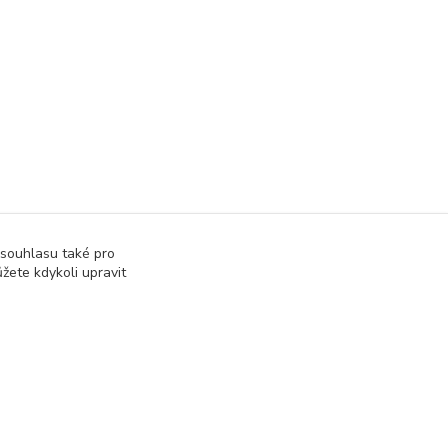
 souhlasu také pro
žete kdykoli upravit
Vytvořeno na
Eshop-rychle.cz