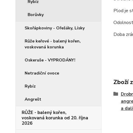
Rybíz
Plod je s
Borůvky
Odolnost
Skořápkoviny - Ořešáky, Lísky
Doba zrán
Růže keřové - balený kořen,
voskovaná korunka
Oskeruše - VYPRODÁNY!
Netradiční ovoce
Zboží 
Rybíz
Drobn
Angrešt
angre
a dal
RŮŽE - balený kořen,
voskovaná korunka od 20. října
2026