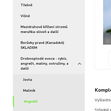
Třešně
Višně
Mezidruhové křížení stromů
meruňka-slivoň a další
Borůvky pravé (Kanadské)
SKLADEM
Drobnoplodé ovoce - rybíz,
angrešt, maliny, ostružiny, a
další
Josta
Komple
Maliník
Vyšlechtě
Angrešt
Středně 