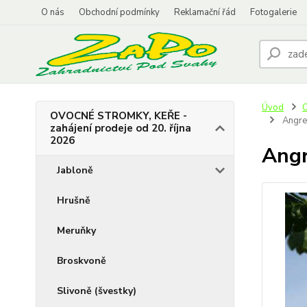
O nás
Obchodní podmínky
Reklamační řád
Fotogalerie
Úvod
O
OVOCNÉ STROMKY, KEŘE -
Angre
zahájení prodeje od 20. října
2026
Angr
Jabloně
Hrušně
Meruňky
Broskvoně
Slivoně (švestky)