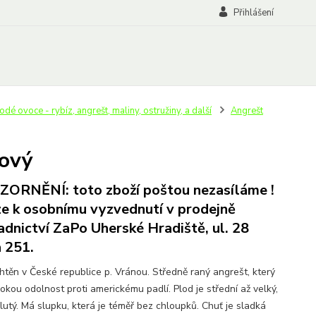
Přihlášení
é ovoce - rybíz, angrešt, maliny, ostružiny, a další
Angrešt
ový
ORNĚNÍ: toto zboží poštou nezasíláme !
e k osobnímu vyzvednutí v prodejně
adnictví ZaPo Uherské Hradiště, ul. 28
a 251.
htěn v České republice p. Vránou. Středně raný angrešt, který
okou odolnost proti americkému padlí. Plod je střední až velký,
lutý. Má slupku, která je téměř bez chloupků. Chuť je sladká