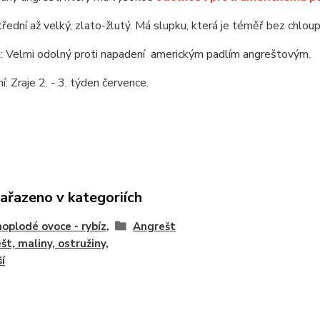
třední až velký, zlato-žlutý. Má slupku, která je téměř bez chloup
: Velmi odolný proti napadení americkým padlím angreštovým.
í: Zraje 2. - 3. týden července.
zařazeno v kategoriích
oplodé ovoce - rybíz,
Angrešt
št, maliny, ostružiny,
ší