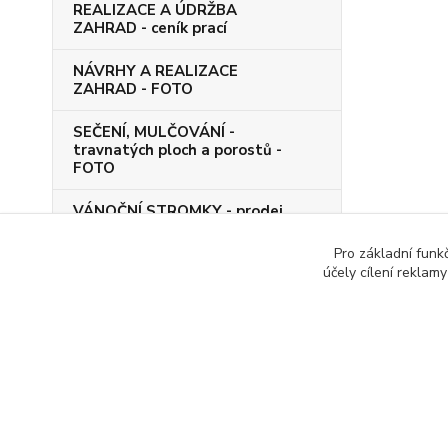
REALIZACE A ÚDRŽBA
ZAHRAD - ceník prací
NÁVRHY A REALIZACE
ZAHRAD - FOTO
SEČENÍ, MULČOVÁNÍ -
travnatých ploch a porostů -
FOTO
VÁNOČNÍ STROMKY - prodej
od 1. prosince 2026
Pro základní funk
účely cílení reklam