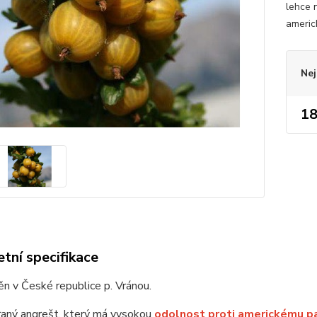
lehce 
americ
Nej
18
tní specifikace
n v České republice p. Vránou.
raný angrešt, který má vysokou
odolnost proti americkému pa