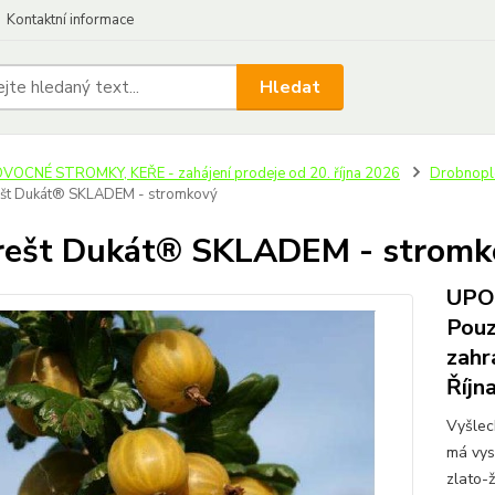
Kontaktní informace
Hledat
VOCNÉ STROMKY, KEŘE - zahájení prodeje od 20. října 2026
Drobnoplod
št Dukát® SKLADEM - stromkový
ešt Dukát® SKLADEM - stromk
UPOZ
Pouz
zahr
Říjn
Vyšlec
má vys
zlato-ž