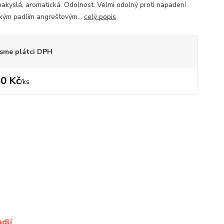
nakyslá, aromatická. Odolnost: Velmi odolný proti napadení
kým padlím angreštovým...
celý popis
sme plátci DPH
0 Kč
/
ks
dlí
.