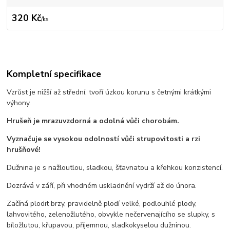
320 Kč
/
ks
Kompletní specifikace
Vzrůst je nižší až střední, tvoří úzkou korunu s četnými krátkými
výhony.
Hrušeň je mrazuvzdorná a odolná vůči chorobám.
Vyznačuje se vysokou odolností vůči strupovitosti a rzi
hrušňové!
Dužnina je s nažloutlou, sladkou, šťavnatou a křehkou konzistencí.
Dozrává v září, při vhodném uskladnění vydrží až do února.
Začíná plodit brzy, pravidelně plodí velké, podlouhlé plody,
lahvovitého, zelenožlutého, obvykle nečervenajícího se slupky, s
bíložlutou, křupavou, příjemnou, sladkokyselou dužninou.