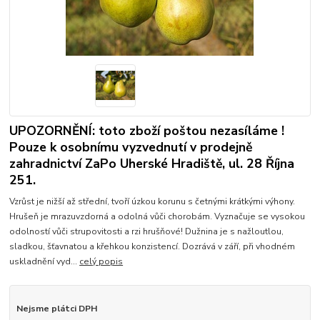
UPOZORNĚNÍ: toto zboží poštou nezasíláme !
Pouze k osobnímu vyzvednutí v prodejně
zahradnictví ZaPo Uherské Hradiště, ul. 28 Října
251.
Vzrůst je nižší až střední, tvoří úzkou korunu s četnými krátkými výhony.
Hrušeň je mrazuvzdorná a odolná vůči chorobám. Vyznačuje se vysokou
odolností vůči strupovitosti a rzi hrušňové! Dužnina je s nažloutlou,
sladkou, šťavnatou a křehkou konzistencí. Dozrává v září, při vhodném
uskladnění vyd...
celý popis
Nejsme plátci DPH