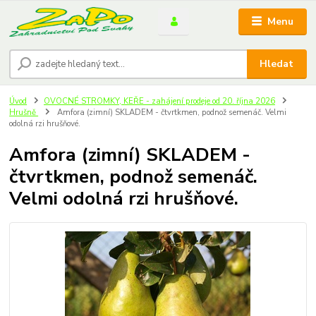
Menu
Hledat
Úvod
OVOCNÉ STROMKY, KEŘE - zahájení prodeje od 20. října 2026
Hrušně
Amfora (zimní) SKLADEM - čtvrtkmen, podnož semenáč. Velmi
odolná rzi hrušňové.
Amfora (zimní) SKLADEM -
čtvrtkmen, podnož semenáč.
Velmi odolná rzi hrušňové.