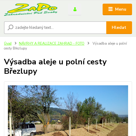
Menu
Hledat
Úvod
NÁVRHY A REALIZACE ZAHRAD - FOTO
Výsadba aleje u polní
cesty Březlupy
Výsadba aleje u polní cesty
Březlupy