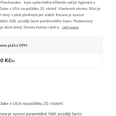
 Pološvestka - byla vyšlechtěna křížením odrůd Agenská x
Duke v USA na počátku 20. století. Vlastnosti stromu: Růst je
 silný, v plné plodnosti jen slabší. Koruna je vysoce
ální, řidší, později často pohárovitého tvaru. Plodonosný
je dosti četný. Stromy kvetou raně a...
celý popis
sme plátci DPH
0 Kč
/
ks
Duke v USA na počátku 20. století.
runa je vysoce pyramidální, řidší, později často