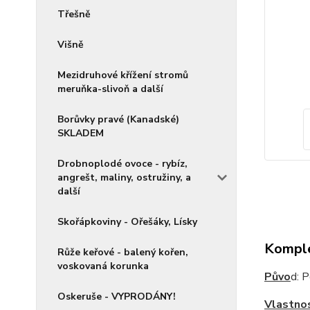
Třešně
Višně
Mezidruhové křížení stromů
meruňka-slivoň a další
Borůvky pravé (Kanadské)
SKLADEM
Drobnoplodé ovoce - rybíz,
angrešt, maliny, ostružiny, a
další
Skořápkoviny - Ořešáky, Lísky
Komple
Růže keřové - balený kořen,
voskovaná korunka
Půvo
d: 
Oskeruše - VYPRODÁNY!
Vlastnos