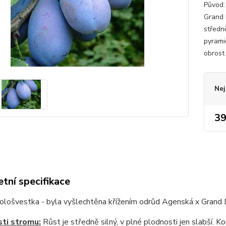
Původ:
Grand 
středně
pyramid
obrost 
Nej
39
tní specifikace
Pološvestka - byla vyšlechtěna křížením odrůd Agenská x Grand 
ti stromu:
Růst je středně silný, v plné plodnosti jen slabší. Ko