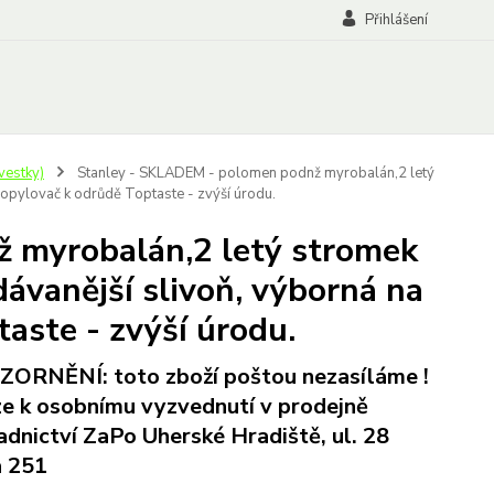
Přihlášení
vestky)
Stanley - SKLADEM - polomen podnž myrobalán,2 letý
 opylovač k odrůdě Toptaste - zvýší úrodu.
 myrobalán,2 letý stromek
ávanější slivoň, výborná na
taste - zvýší úrodu.
ORNĚNÍ: toto zboží poštou nezasíláme !
e k osobnímu vyzvednutí v prodejně
adnictví ZaPo Uherské Hradiště, ul. 28
a 251