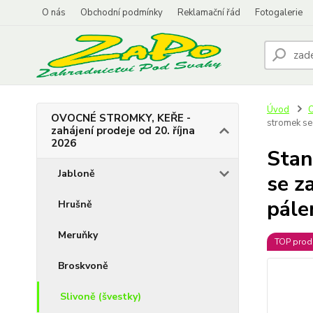
O nás
Obchodní podmínky
Reklamační řád
Fotogalerie
Úvod
O
OVOCNÉ STROMKY, KEŘE -
stromek se
zahájení prodeje od 20. října
2026
Stan
Jabloně
se z
pále
Hrušně
Meruňky
TOP prod
Broskvoně
Slivoně (švestky)