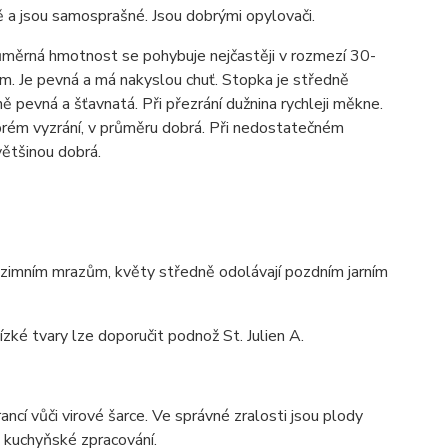
ě a jsou samosprašné. Jsou dobrými opylovači.
ůměrná hmotnost se pohybuje nejčastěji v rozmezí 30-
m. Je pevná a má nakyslou chuť. Stopka je středně
ě pevná a šťavnatá. Při přezrání dužnina rychleji měkne.
obrém vyzrání, v průměru dobrá. Při nedostatečném
většinou dobrá.
i zimním mrazům, květy středně odolávají pozdním jarním
zké tvary lze doporučit podnož St. Julien A.
cí vůči virové šarce. Ve správné zralosti jsou plody
 kuchyňské zpracování.