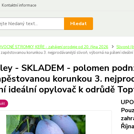
Kontaktní informace
Hledat
VOCNÉ STROMKY, KEŘE - zahájení prodeje od 20. října 2026
Slivoně (š
 zapěstovanou korunkou 3. nejprodávanější slivoň, výborná na pálení ideální
ley - SKLADEM - polomen podnž
apěstovanou korunkou 3. nejprod
ní ideální opylovač k odrůdě Top
UPOZ
ukt
Pouz
zahr
Říjn