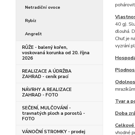
pohárovit
Netradiční ovoce
Vlastnos
Rybíz
40 g). Sl
dlouhá. D
Angrešt
Chuť je n
vyzrání p
RŮŽE - balený kořen,
voskovaná korunka od 20. října
Hospodá
2026
Plodnos
REALIZACE A ÚDRŽBA
ZAHRAD - ceník prací
Odolnos
mrazíkům.
NÁVRHY A REALIZACE
ZAHRAD - FOTO
Tvar a p
SEČENÍ, MULČOVÁNÍ -
Doba zrá
travnatých ploch a porostů -
FOTO
Celkové
VÁNOČNÍ STROMKY - prodej
vhodné pr