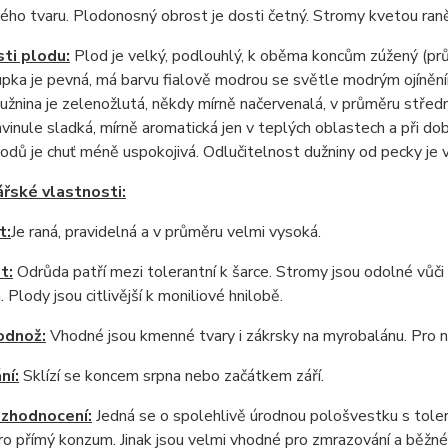
ého tvaru. Plodonosný obrost je dosti četný. Stromy kvetou ran
ti plodu:
Plod je velký, podlouhlý, k oběma koncům zúžený (pr
upka je pevná, má barvu fialově modrou se světle modrým ojínění
užnina je zelenožlutá, někdy mírně načervenalá, v průměru středn
avinule sladká, mírně aromatická jen v teplých oblastech a při d
lodů je chuť méně uspokojivá. Odlučitelnost dužniny od pecky je 
řské vlastnosti:
t:
Je raná, pravidelná a v průměru velmi vysoká.
t:
Odrůda patří mezi tolerantní k šarce. Stromy jsou odolné vůč
 Plody jsou citlivější k moniliové hnilobě.
odnož:
Vhodné jsou kmenné tvary i zákrsky na myrobalánu. Pro ní
ní:
Sklízí se koncem srpna nebo začátkem září.
 zhodnocení:
Jedná se o spolehlivě úrodnou pološvestku s toleran
o přímý konzum. Jinak jsou velmi vhodné pro zmrazování a běžné