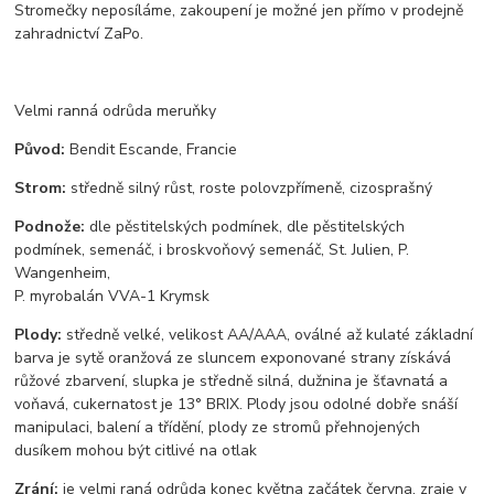
Stromečky neposíláme, zakoupení je možné jen přímo v prodejně
zahradnictví ZaPo.
Velmi ranná odrůda meruňky
Původ:
Bendit Escande, Francie
Strom:
středně silný růst, roste polovzpřímeně, cizosprašný
Podnože:
dle pěstitelských podmínek, dle pěstitelských
podmínek, semenáč, i broskvoňový semenáč, St. Julien, P.
Wangenheim,
P. myrobalán VVA-1 Krymsk
Plody:
středně velké, velikost AA/AAA, oválné až kulaté základní
barva je sytě oranžová ze sluncem exponované strany získává
růžové zbarvení, slupka je středně silná, dužnina je šťavnatá a
voňavá, cukernatost je 13° BRIX. Plody jsou odolné dobře snáší
manipulaci, balení a třídění, plody ze stromů přehnojených
dusíkem mohou být citlivé na otlak
Zrání:
je velmi raná odrůda konec května začátek června, zraje v