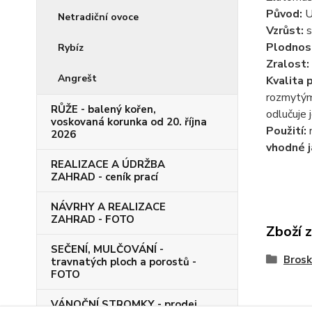
Původ:
U
Netradiční ovoce
Vzrůst:
s
Plodnos
Rybíz
Zralost:
Angrešt
Kvalita 
rozmytým 
RŮŽE - balený kořen,
odlučuje j
voskovaná korunka od 20. října
Použití:
2026
vhodné j
REALIZACE A ÚDRŽBA
ZAHRAD - ceník prací
NÁVRHY A REALIZACE
ZAHRAD - FOTO
Zboží 
SEČENÍ, MULČOVÁNÍ -
Bros
travnatých ploch a porostů -
FOTO
VÁNOČNÍ STROMKY - prodej