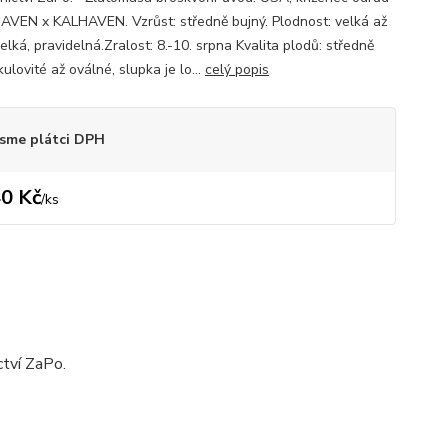
VEN x KALHAVEN. Vzrůst: středně bujný. Plodnost: velká až
elká, pravidelná.Zralost: 8.-10. srpna Kvalita plodů: středně
kulovité až oválné, slupka je lo...
celý popis
sme plátci DPH
0 Kč
/
ks
ctví ZaPo.