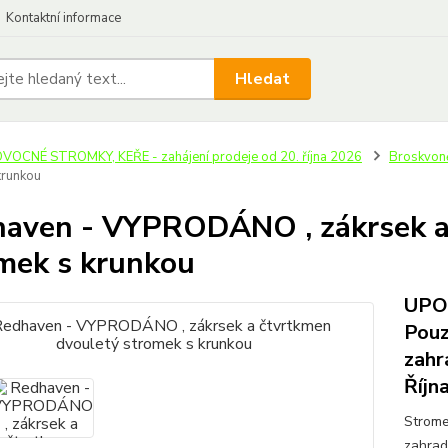
Kontaktní informace
Hledat
VOCNÉ STROMKY, KEŘE - zahájení prodeje od 20. října 2026
Broskvon
krunkou
aven - VYPRODÁNO , zákrsek a
mek s krunkou
UPOZ
Pouz
zahr
Říjn
Strome
zahrad