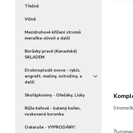
Třešně
Višně
Mezidruhové křížení stromů
meruňka-slivoň a další
Borůvky pravé (Kanadské)
SKLADEM
Drobnoplodé ovoce - rybíz,
angrešt, maliny, ostružiny, a
další
Komple
Skořápkoviny - Ořešáky, Lísky
Stromečky
Růže keřové - balený kořen,
voskovaná korunka
Oskeruše - VYPRODÁNY!
Žlutomas