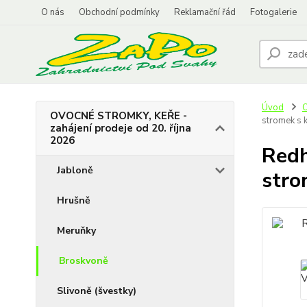
O nás
Obchodní podmínky
Reklamační řád
Fotogalerie
Úvod
O
OVOCNÉ STROMKY, KEŘE -
stromek s 
zahájení prodeje od 20. října
2026
Redh
Jabloně
stro
Hrušně
Meruňky
Broskvoně
Slivoně (švestky)