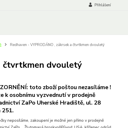
Přihlášení
ě
Redhaven - VYPRODÁNO , zákrsek a čtvrtkmen dvouletý
 čtvrtkmen dvouletý
ORNĚNÍ: toto zboží poštou nezasíláme !
e k osobnímu vyzvednutí v prodejně
adnictví ZaPo Uherské Hradiště, ul. 28
a 251.
čky neposíláme, zakoupení je možné jen přímo v prodejně
nictví ZaPo. Žlutomasá broskvoňPůvod: USA, kříženec odrůd