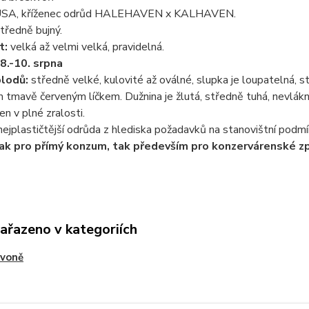
SA, kříženec odrůd HALEHAVEN x KALHAVEN.
tředně bujný.
t:
velká až velmi velká, pravidelná.
8.-10. srpna
plodů:
středně velké, kulovité až oválné, slupka je loupatelná, st
tmavě červeným líčkem. Dužnina je žlutá, středně tuhá, nevlákni
en v plné zralosti.
nejplastičtější odrůda z hlediska požadavků na stanovištní podmí
ak pro přímý konzum, tak především pro konzervárenské zp
zařazeno v kategoriích
kvoně