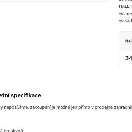
HALEHA
velmi v
velké, 
Nej
34
tní specifikace
 neposíláme, zakoupení je možné jen přímo v prodejně zahradni
á broskvoň