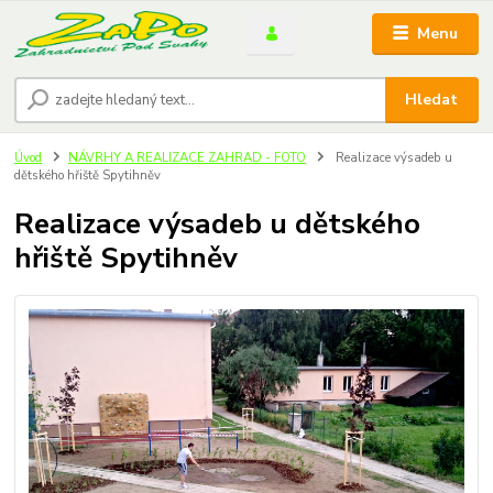
Menu
Hledat
Úvod
NÁVRHY A REALIZACE ZAHRAD - FOTO
Realizace výsadeb u
dětského hřiště Spytihněv
Realizace výsadeb u dětského
hřiště Spytihněv