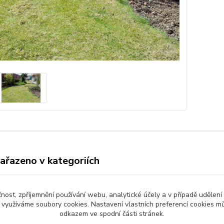
zařazeno v kategoriích
NÍ, MULČOVÁNÍ -
atých ploch a
čnost, zpříjemnění používání webu, analytické účely a v případě udělení
y využíváme soubory cookies. Nastavení vlastních preferencí cookies mů
tů - FOTO
odkazem ve spodní části stránek.