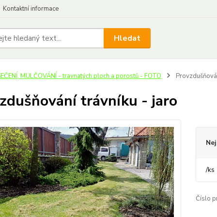
Kontaktní informace
Hledat
EČENÍ, MULČOVÁNÍ - travnatých ploch a porostů - FOTO
Provzdušňování
zdušňování trávníku - jaro
Nej
/
ks
Číslo p