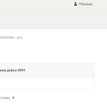
Přihlášení
 trávníku - jaro
sme plátci DPH
roduktu:
8