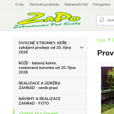
O nás
Obchodní podmínky
Reklamační řád
Fotogalerie
Úvod
S
OVOCNÉ STROMKY, KEŘE -
zahájení prodeje od 20. října
Prov
2026
RŮŽE - balený kořen,
voskovaná korunka od 20. října
2026
REALIZACE A ÚDRŽBA
ZAHRAD - ceník prací
NÁVRHY A REALIZACE
ZAHRAD - FOTO