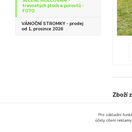
SEČENÍ, MULČOVÁNÍ -
travnatých ploch a porostů -
FOTO
VÁNOČNÍ STROMKY - prodej
od 1. prosince 2026
Zboží 
SEČE
travn
Pro základní funk
účely cílení reklam
poros