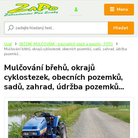
Menu
Hledat
Úvod
SEČENÍ, MULČOVÁNÍ - travnatých ploch a porostů - FOTO
Mulčování břehů, okrajů cyklostezek, obecních pozemků, sadů, zahrad, údržba
pozemků...
Mulčování břehů, okrajů
cyklostezek, obecních pozemků,
sadů, zahrad, údržba pozemků...