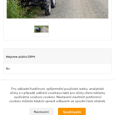
Nejsme plátci DPH
/
ks
Číslo produktu:
21
Pro základní funkčnost, zpříjemnění používání webu, analytické
účely a v případě udělení souhlasu také pro účely cílení reklamy
Zboží zařazeno v kategoriích
využíváme soubory cookies. Nastavení vlastních preferencí
cookies můžete kdykoli upravit odkazem ve spodní části stránek.
SEČENÍ, MULČOVÁNÍ - travnatých ploch a porostů - FOTO
Souhlasím
Nastavení