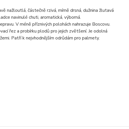
vě nažloutlá, částečně rzivá, mírně drsná, dužnina žlutavá
adce navinulé chuti, aromatická, výborná.
epravu. V méně příznivých polohách nahrazuje Boscovu.
ací řez a probírku plodů pro jejich zvětšení. Je odolná
ožemi. Patří k nejvhodnějším odrůdám pro palmety.