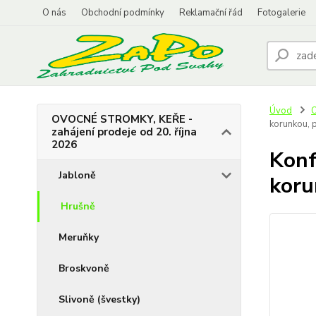
O nás
Obchodní podmínky
Reklamační řád
Fotogalerie
Úvod
O
OVOCNÉ STROMKY, KEŘE -
korunkou, 
zahájení prodeje od 20. října
2026
Konf
Jabloně
koru
Hrušně
Meruňky
Broskvoně
Slivoně (švestky)