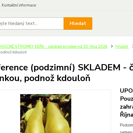
Kontaktní informace
Hledat
VOCNÉ STROMKY, KEŘE - zahájení prodeje od 20. října 2026
Hrušně
podnož kdouloň
erence (podzimní) SKLADEM - 
nkou, podnož kdouloň
UPOZ
Pouz
zahr
Říjn
Podzim
semenáč