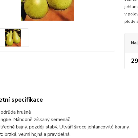
jehlanc
v polov
plody s
Nej
29
tní specifikace
 odrůda hrušně
nglie. Náhodně získaný semenáč.
tředně bujný, později slabý. Utváří široce jehlancovité koruny.
t:
brzká, velmi hojná a pravidelná.