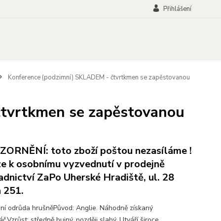
Přihlášení
Konference (podzimní) SKLADEM - čtvrtkmen se zapěstovanou
čtvrtkmen se zapěstovanou
ORNĚNÍ: toto zboží poštou nezasíláme !
e k osobnímu vyzvednutí v prodejně
adnictví ZaPo Uherské Hradiště, ul. 28
a 251.
ní odrůda hrušněPůvod: Anglie. Náhodně získaný
.Vzrůst: středně bujný, později slabý. Utváří široce