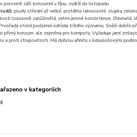
v polovině září, konzumní v říjnu, vydrží do listopadu
plodů:
plody střední až velké, protáhle lahvicovité, slupka zelena
alosti lososově zarůžovělá, velmi jemné konzistence, šťavnatá, sl
rvořadá stolní podzimní odrůda tržního významu. Snáší dobře př
pro přímý konzum, ale zejména pro kompoty. Vyžaduje jarní zmlazov
zu a proti strupovitosti. Má dobrou afinitu s kdouloňovými podn
zařazeno v kategoriích
ně