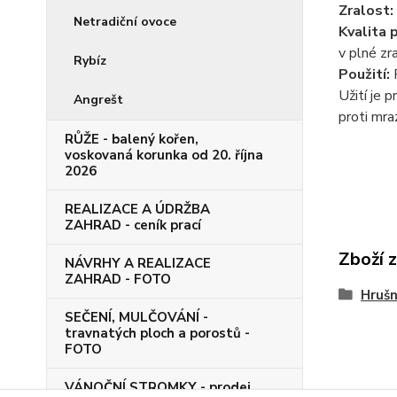
Zralost:
Netradiční ovoce
Kvalita 
v plné zr
Rybíz
Použití:
P
Užití je 
Angrešt
proti mra
RŮŽE - balený kořen,
voskovaná korunka od 20. října
2026
REALIZACE A ÚDRŽBA
ZAHRAD - ceník prací
Zboží 
NÁVRHY A REALIZACE
ZAHRAD - FOTO
Hruš
SEČENÍ, MULČOVÁNÍ -
travnatých ploch a porostů -
FOTO
VÁNOČNÍ STROMKY - prodej