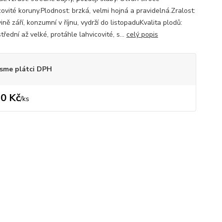
ovité koruny.Plodnost: brzká, velmi hojná a pravidelná.Zralost:
ině září, konzumní v říjnu, vydrží do listopaduKvalita plodů:
třední až velké, protáhle lahvicovité, s...
celý popis
sme plátci DPH
0 Kč
/
ks