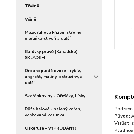
Třešně
Višně
Mezidruhové křížení stromů
meruňka-slivoň a další
Borůvky pravé (Kanadské)
SKLADEM
Drobnoplodé ovoce - rybíz,
angrešt, maliny, ostružiny, a
další
Komple
Skořápkoviny - Ořešáky, Lísky
Podzimní
Růže keřové - balený kořen,
voskovaná korunka
Původ:
A
Vzrůst:
s
Oskeruše - VYPRODÁNY!
Plodnos