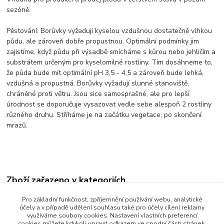
sezóně.
Pěstování: Borůvky vyžadují kyselou vzdušnou dostatečně vlhkou
půdu, ale zároveň dobře propustnou. Optimální podmínky jim
zajistíme, když půdu při výsadbě smícháme s kůrou nebo jehličím a
substrátem určeným pro kyselomilné rostliny. Tím dosáhneme to,
že půda bude mít optimální pH 3,5 - 4,5 a zároveň bude lehká,
vzdušná a propustná. Borůvky vyžadují slunné stanoviště,
chráněné proti větru. Jsou sice samosprašné, ale pro lepší
úrodnost se doporučuje vysazovat vedle sebe alespoň 2 rostliny
různého druhu. Stříháme je na začátku vegetace, po skončení
mrazů.
Zboží zařazeno v kategoriích
Borůvky pravé (Kanadské) SKLADEM
Pro základní funkčnost, zpříjemnění používání webu, analytické
účely a v případě udělení souhlasu také pro účely cílení reklamy
Drobnoplodé ovoce - rybíz, angrešt, maliny, ostružiny, a další
využíváme soubory cookies. Nastavení vlastních preferencí
cookies můžete kdykoli upravit odkazem ve spodní části stránek.