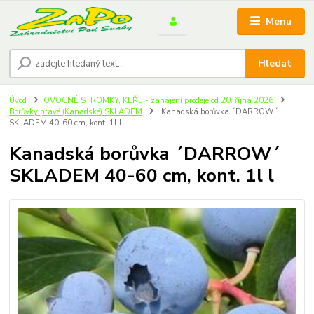
Menu
Hledat
Úvod
OVOCNÉ STROMKY, KEŘE - zahájení prodeje od 20. října 2026
Borůvky pravé (Kanadské) SKLADEM
Kanadská borůvka ´DARROW´
SKLADEM 40-60 cm, kont. 1l l
Kanadská borůvka ´DARROW´
SKLADEM 40-60 cm, kont. 1l l