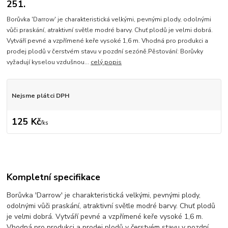
251.
Borůvka 'Darrow' je charakteristická velkými, pevnými plody, odolnými
vůči praskání, atraktivní světle modré barvy. Chuť plodů je velmi dobrá.
Vytváří pevné a vzpřímené keře vysoké 1,6 m. Vhodná pro produkci a
prodej plodů v čerstvém stavu v pozdní sezóně.Pěstování: Borůvky
vyžadují kyselou vzdušnou...
celý popis
Nejsme plátci DPH
125 Kč
/
ks
Kompletní specifikace
Borůvka 'Darrow' je charakteristická velkými, pevnými plody,
odolnými vůči praskání, atraktivní světle modré barvy. Chuť plodů
je velmi dobrá. Vytváří pevné a vzpřímené keře vysoké 1,6 m.
Vhodná pro produkci a prodej plodů v čerstvém stavu v pozdní