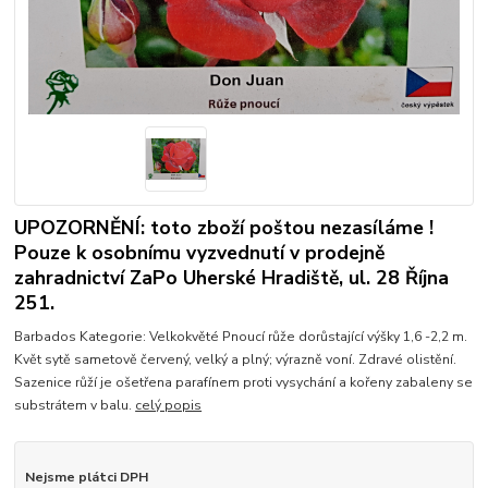
UPOZORNĚNÍ: toto zboží poštou nezasíláme !
Pouze k osobnímu vyzvednutí v prodejně
zahradnictví ZaPo Uherské Hradiště, ul. 28 Října
251.
Barbados Kategorie: Velkokvěté Pnoucí růže dorůstající výšky 1,6 -2,2 m.
Květ sytě sametově červený, velký a plný; výrazně voní. Zdravé olistění.
Sazenice růží je ošetřena parafínem proti vysychání a kořeny zabaleny se
substrátem v balu.
celý popis
Nejsme plátci DPH