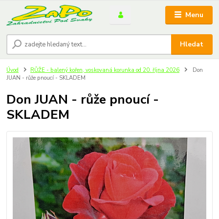
Menu
Hledat
Úvod
RŮŽE - balený kořen, voskovaná korunka od 20. října 2026
Don
JUAN - růže pnoucí - SKLADEM
Don JUAN - růže pnoucí -
SKLADEM