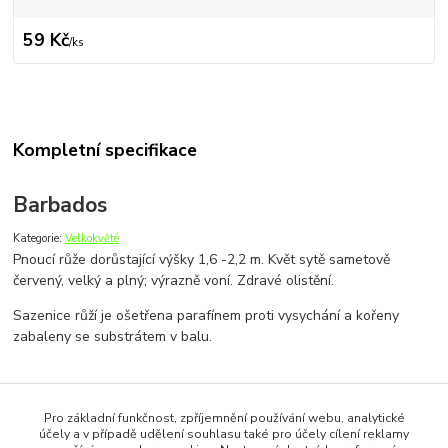
59 Kč
/
ks
Kompletní specifikace
Barbados
Kategorie:
Velkokvěté
Pnoucí růže dorůstající výšky 1,6 -2,2 m. Květ sytě sametově
červený, velký a plný; výrazně voní. Zdravé olistění.
Sazenice růží je ošetřena parafínem proti vysychání a kořeny
zabaleny se substrátem v balu.
Zboží zařazeno v kategoriích
Pro základní funkčnost, zpříjemnění používání webu, analytické
účely a v případě udělení souhlasu také pro účely cílení reklamy
RŮŽE - balený kořen, voskovaná korunka od 20. října 2026