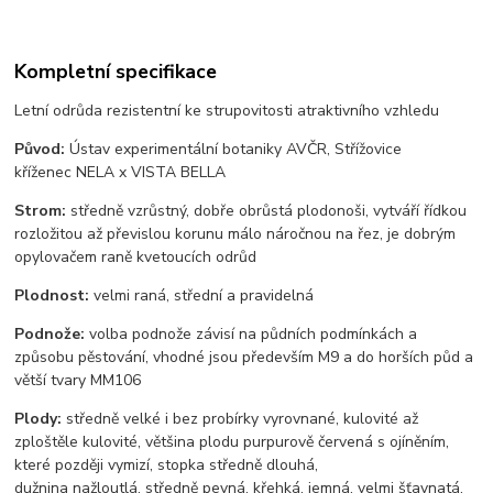
Kompletní specifikace
Letní odrůda rezistentní ke strupovitosti atraktivního vzhledu
Původ:
Ústav experimentální botaniky AVČR, Střížovice
kříženec NELA x VISTA BELLA
Strom:
středně vzrůstný, dobře obrůstá plodonoši, vytváří řídkou
rozložitou až převislou korunu málo náročnou na řez, je dobrým
opylovačem raně kvetoucích odrůd
Plodnost:
velmi raná, střední a pravidelná
Podnože:
volba podnože závisí na půdních podmínkách a
způsobu pěstování, vhodné jsou především M9 a do horších půd a
větší tvary MM106
Plody:
středně velké i bez probírky vyrovnané, kulovité až
zploštěle kulovité, většina plodu purpurově červená s ojíněním,
které později vymizí, stopka středně dlouhá,
dužnina nažloutlá, středně pevná, křehká, jemná, velmi šťavnatá,