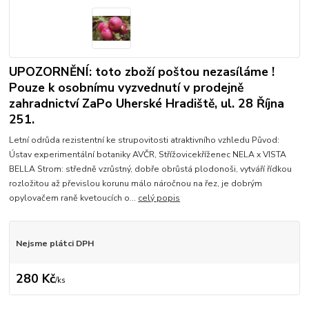
UPOZORNĚNÍ: toto zboží poštou nezasíláme !
Pouze k osobnímu vyzvednutí v prodejně
zahradnictví ZaPo Uherské Hradiště, ul. 28 Října
251.
Letní odrůda rezistentní ke strupovitosti atraktivního vzhledu Původ:
Ústav experimentální botaniky AVČR, Střížovicekříženec NELA x VISTA
BELLA Strom: středně vzrůstný, dobře obrůstá plodonoši, vytváří řídkou
rozložitou až převislou korunu málo náročnou na řez, je dobrým
opylovačem raně kvetoucích o...
celý popis
Nejsme plátci DPH
280 Kč
/
ks