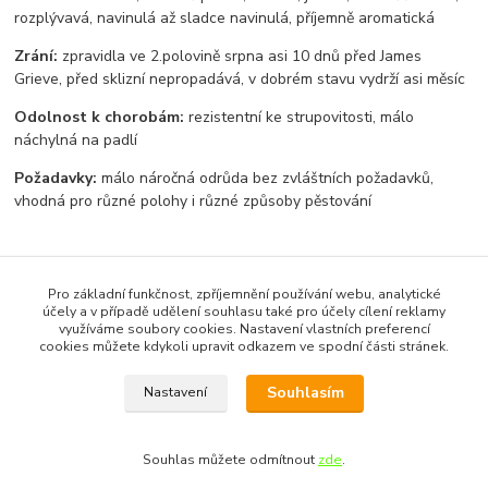
rozplývavá, navinulá až sladce navinulá, příjemně aromatická
Zrání:
zpravidla ve 2.polovině srpna asi 10 dnů před James
Grieve, před sklizní nepropadává, v dobrém stavu vydrží asi měsíc
Odolnost k chorobám:
rezistentní ke strupovitosti, málo
náchylná na padlí
Požadavky:
málo náročná odrůda bez zvláštních požadavků,
vhodná pro různé polohy i různé způsoby pěstování
Pro základní funkčnost, zpříjemnění používání webu, analytické
účely a v případě udělení souhlasu také pro účely cílení reklamy
Zboží zařazeno v kategoriích
využíváme soubory cookies. Nastavení vlastních preferencí
cookies můžete kdykoli upravit odkazem ve spodní části stránek.
Letní odrůdy
Souhlasím
Nastavení
Souhlas můžete odmítnout
zde
.
Vytvořeno na
Eshop-rychle.cz